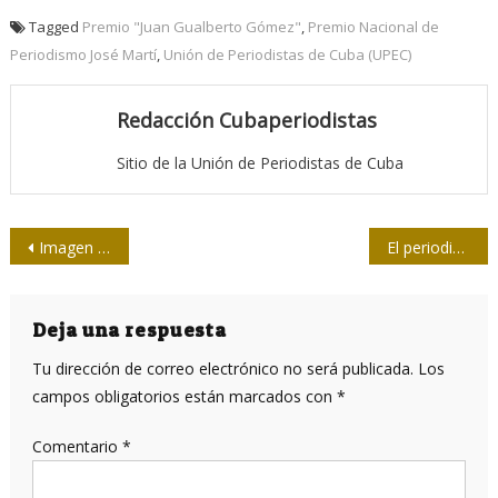
Tagged
Premio "Juan Gualberto Gómez"
,
Premio Nacional de
Periodismo José Martí
,
Unión de Periodistas de Cuba (UPEC)
Redacción Cubaperiodistas
Sitio de la Unión de Periodistas de Cuba
Navegación
Imagen y poesía: Izquierdazo
El periodista Germán Pinelli
de
entradas
Deja una respuesta
Tu dirección de correo electrónico no será publicada.
Los
campos obligatorios están marcados con
*
Comentario
*