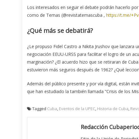
Los interesados en seguir el debate podrán hacerlo po
como de Temas (@revistatemascuba ,
https://t.me/+
¿Qué más se debatirá?
¿Le propuso Fidel Castro a Nikita Jrushov que lanzara u
negociación EEUU-URSS para facilitar el logro de un ac
marginación? ¿El acuerdo hizo que se retiraran de Cuba
estuvieron más seguros después de 1962? ¿Qué leccione
Además del público presente y por vía digital, están inv
que han estudiado la también llamada “Crisis de los Misi
Tagged
Cuba
,
Eventos de la UPEC
,
Historia de Cuba
,
Revo
Redacción Cubaperiod
Sitio de la Unión de Periodis