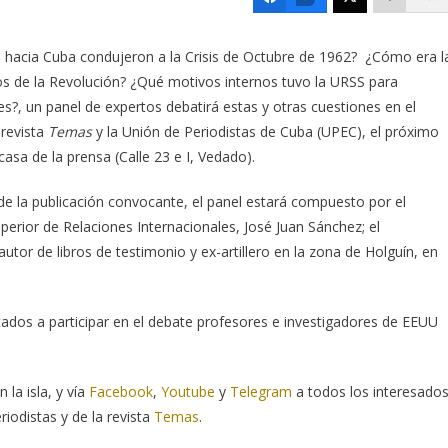
s hacia Cuba condujeron a la Crisis de Octubre de 1962? ¿Cómo era l
s de la Revolución? ¿Qué motivos internos tuvo la URSS para
es?, un panel de expertos debatirá estas y otras cuestiones en el
 revista
Temas
y la Unión de Periodistas de Cuba (UPEC), el próximo
casa de la prensa (Calle 23 e I, Vedado).
e la publicación convocante, el panel estará compuesto por el
uperior de Relaciones Internacionales, José Juan Sánchez; el
tor de libros de testimonio y ex-artillero en la zona de Holguín, en
itados a participar en el debate profesores e investigadores de EEUU
 la isla, y vía
Facebook
,
Youtube
y
Telegram
a todos los interesado
iodistas y de la revista
Temas
.