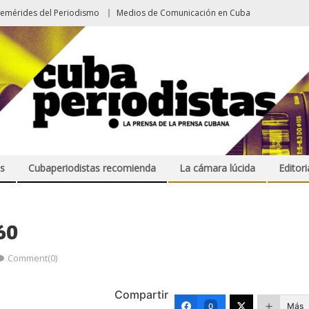
femérides del Periodismo
Medios de Comunicación en Cuba
s
Cubaperiodistas recomienda
La cámara lúcida
Editori
60
Comment(0)
Compartir
Más
0