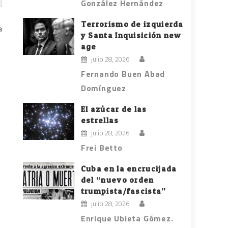
González Hernández
Terrorismo de izquierda
a
y Santa Inquisición new
age
julio 28, 2026
Fernando Buen Abad
Domínguez
El azúcar de las
estrellas
julio 28, 2026
Frei Betto
Cuba en la encrucijada
del “nuevo orden
trumpista/fascista”
s
julio 28, 2026
Enrique Ubieta Gómez.