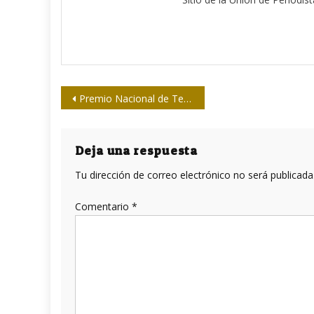
Navegación
Premio Nacional de Televisión 2022 para René Navarro Arbelo
de
entradas
Deja una respuesta
Tu dirección de correo electrónico no será publicada
Comentario
*