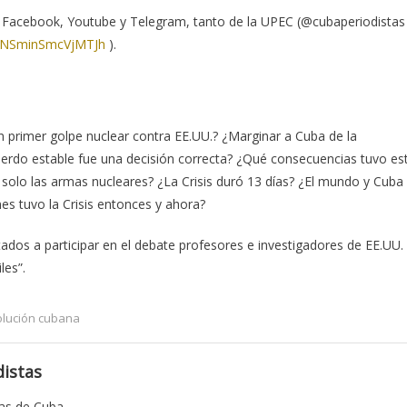
r Facebook, Youtube y Telegram, tanto de la UPEC (@cubaperiodistas
PvNSminSmcVjMTJh
).
n primer golpe nuclear contra EE.UU.? ¿Marginar a Cuba de la
uerdo estable fue una decisión correcta? ¿Qué consecuencias tuvo es
 solo las armas nucleares? ¿La Crisis duró 13 días? ¿El mundo y Cuba
s tuvo la Crisis entonces y ahora?
itados a participar en el debate profesores e investigadores de EE.UU.
les”.
lución cubana
istas
tas de Cuba