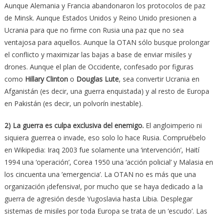
Aunque Alemania y Francia abandonaron los protocolos de paz
de Minsk. Aunque Estados Unidos y Reino Unido presionen a
Ucrania para que no firme con Rusia una paz que no sea
ventajosa para aquellos. Aunque la OTAN sólo busque prolongar
el conflicto y maximizar las bajas a base de enviar misiles y
drones. Aunque el plan de Occidente, confesado por figuras
como
Hillary Clinton
o
Douglas Lute
, sea convertir Ucrania en
Afganistán (es decir, una guerra enquistada) y al resto de Europa
en Pakistán (es decir, un polvorín inestable).
2) La guerra es culpa exclusiva del enemigo.
El angloimperio ni
siquiera guerrea o invade, eso solo lo hace Rusia. Compruébelo
en Wikipedia: Iraq 2003 fue solamente una ‘intervención’, Haití
1994 una ‘operación’, Corea 1950 una ‘acción policial’ y Malasia en
los cincuenta una ’emergencia’. La OTAN no es más que una
organización ¡defensiva!, por mucho que se haya dedicado a la
guerra de agresión desde Yugoslavia hasta Libia. Desplegar
sistemas de misiles por toda Europa se trata de un ‘escudo’. Las