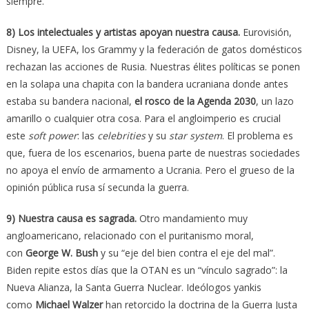
siempre.
8) Los intelectuales y artistas apoyan nuestra causa.
Eurovisión,
Disney, la UEFA, los Grammy y la federación de gatos domésticos
rechazan las acciones de Rusia. Nuestras élites políticas se ponen
en la solapa una chapita con la bandera ucraniana donde antes
estaba su bandera nacional,
el rosco de la Agenda 2030
, un lazo
amarillo o cualquier otra cosa. Para el angloimperio es crucial
este
soft power
: las
celebrities
y su
star system
. El problema es
que, fuera de los escenarios, buena parte de nuestras sociedades
no apoya el envío de armamento a Ucrania. Pero el grueso de la
opinión pública rusa sí secunda la guerra.
9) Nuestra causa es sagrada.
Otro mandamiento muy
angloamericano, relacionado con el puritanismo moral,
con
George W. Bush
y su “eje del bien contra el eje del mal”.
Biden repite estos días que la OTAN es un “vínculo sagrado”: la
Nueva Alianza, la Santa Guerra Nuclear. Ideólogos yankis
como
Michael Walzer
han retorcido la doctrina de la Guerra Justa