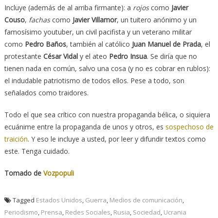
Incluye (además de al arriba firmante): a
rojos
como
Javier
Couso
,
fachas
como
Javier Villamor
, un tuitero anónimo y un
famosísimo youtuber, un civil pacifista y un veterano militar
como
Pedro Baños
, también al católico
Juan Manuel de Prada
, el
protestante
César Vidal
y el ateo
Pedro Insua
. Se diría que no
tienen nada en común, salvo una cosa (y no es cobrar en rublos):
el indudable patriotismo de todos ellos. Pese a todo, son
señalados como traidores.
Todo el que sea crítico con nuestra propaganda bélica, o siquiera
ecuánime entre la propaganda de unos y otros, es
sospechoso de
traición
. Y eso le incluye a usted, por leer y difundir textos como
este. Tenga cuidado.
Tomado de
Vozpopuli
Tagged
Estados Unidos
,
Guerra
,
Medios de comunicación
,
Periodismo
,
Prensa
,
Redes Sociales
,
Rusia
,
Sociedad
,
Ucrania