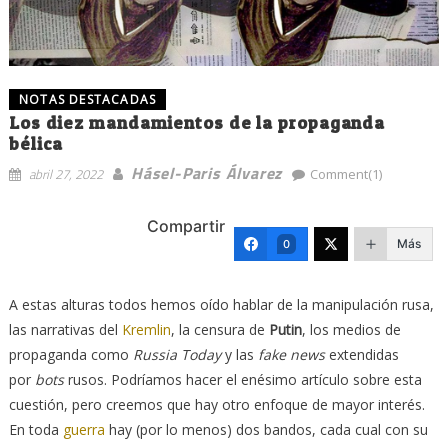
NOTAS DESTACADAS
Los diez mandamientos de la propaganda
bélica
Hásel-Paris Álvarez
abril 27, 2022
Comment(1)
Compartir
Más
0
A estas alturas todos hemos oído hablar de la manipulación rusa,
las narrativas del
Kremlin
, la censura de
Putin
, los medios de
propaganda como
Russia Today
y las
fake news
extendidas
por
bots
rusos. Podríamos hacer el enésimo artículo sobre esta
cuestión, pero creemos que hay otro enfoque de mayor interés.
En toda
guerra
hay (por lo menos) dos bandos, cada cual con su