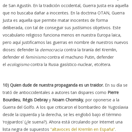
de San Agustín. En la tradición occidental, Guerra Justa era aquella
que no buscaba dañar a inocentes. En la doctrina OTAN, Guerra
Justa es aquella que permite matar inocentes de forma
deliberada, con tal de conseguir sus justísimos objetivos. Este
vocabulario religioso funciona menos en nuestra Europa laica,
pero aquí justificamos las guerras en nombre de nuestros nuevos
dioses: defender la
democracia
contra la tiranía del Kremlin,
defender el
feminismo
contra el machuno Putin, defender
el
ecologismo
contra la Rusia gasístico-nuclear, etcétera.
10) Quien dude de nuestra propaganda es un traidor.
En su día se
trató de antioccidentales a autores tan dispares como
Pierre
Bourdieu
,
Régis Debray
y
Noam Chomsky
, por oponerse a la
Guerra del Golfo. A los que criticaron el bombardeo de Yugoslavia
desde la izquierda y la derecha, se les englobó bajo el término
‘rojipardos’ (¿le suena?). Ahora está circulando por Internet una
lista negra de supuestos
“altavoces del Kremlin en España”
.