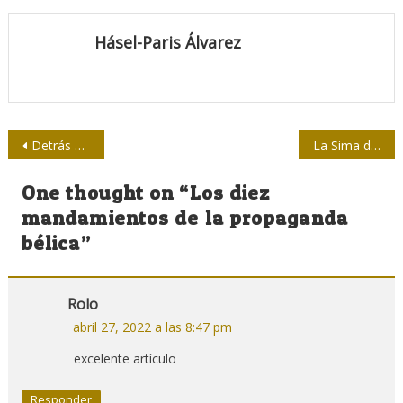
Hásel-Paris Álvarez
Navegación
Detrás de las Medallas tendrá su premier este miércoles
La Sima de aquella América
de
One thought on “
Los diez
entradas
mandamientos de la propaganda
bélica
”
Rolo
abril 27, 2022 a las 8:47 pm
excelente artículo
Responder