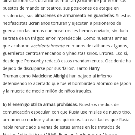
ultranacionalistas ucranianos montan ¡solamente por error! sus
puestos de mando en teatros, sus posiciones de ataque en
residencias, sus
almacenes de armamento en guarderías
. Si estos
neofascistas ucranianos torturan y ejecutan a prisioneros de
guerra con las armas que nosotros les hemos enviado, sin duda
se trata de un trágico error impredecible. Como nuestras armas
que acabaron
accidentalmente
en manos de talibanes afganos,
guerrilleros centroamericanos o yihadistas sirios. Errores. Eso sí,
desde que Ponsonby redactó estos mandamientos, Occidente ha
dejado de disculparse por sus ‘fallos’. Tanto
Harry
Truman
como
Madeleine Albright
han bajado al infierno
defendiendo lo acertado que fue el bombardeo atómico de Japón
y la muerte de medio millón de niños iraquíes.
6) El enemigo utiliza armas prohibidas.
Nuestros medios de
comunicación especulan con que Rusia use misiles de nuevo tipo,
armamento nuclear y ataques químicos. La realidad es que Rusia
había renunciado a varias de estas armas en los tratados de
Misiles Antibalísticos (ABM), Fuerzas Nucleares de Alcance