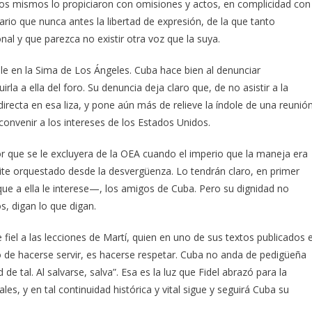
 Ellos mismos lo propiciaron con omisiones y actos, en complicidad con
io que nunca antes la libertad de expresión, de la que tanto
nal y que parezca no existir otra voz que la suya.
ble en la Sima de Los Ángeles. Cuba hace bien al denunciar
la a ella del foro. Su denuncia deja claro que, de no asistir a la
directa en esa liza, y pone aún más de relieve la índole de una reunió
convenir a los intereses de los Estados Unidos.
 que se le excluyera de la OEA cuando el imperio que la maneja era
ite orquestado desde la desvergüenza. Lo tendrán claro, en primer
 que a ella le interese—, los amigos de Cuba. Pero su dignidad no
, digan lo que digan.
 fiel a las lecciones de Martí, quien en uno de sus textos publicados 
o de hacerse servir, es hacerse respetar. Cuba no anda de pedigüeña
e tal. Al salvarse, salva”. Esa es la luz que Fidel abrazó para la
les, y en tal continuidad histórica y vital sigue y seguirá Cuba su