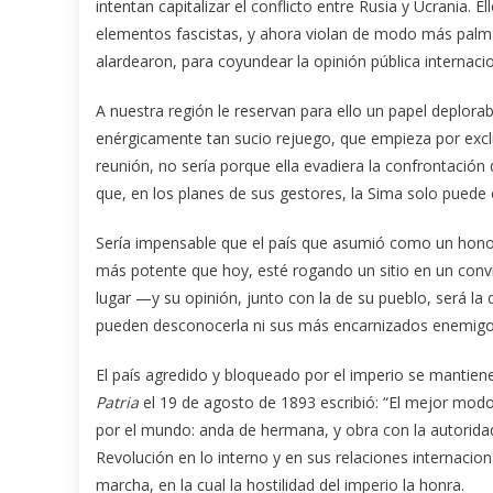
intentan capitalizar el conflicto entre Rusia y Ucrania.
elementos fascistas, y ahora violan de modo más palmar
alardearon, para coyundear la opinión pública internacio
A nuestra región le reservan para ello un papel deplora
enérgicamente tan sucio rejuego, que empieza por excluir
reunión, no sería porque ella evadiera la confrontación 
que, en los planes de sus gestores, la Sima solo puede 
Sería impensable que el país que asumió como un honor
más potente que hoy, esté rogando un sitio en un conv
lugar —y su opinión, junto con la de su pueblo, será la
pueden desconocerla ni sus más encarnizados enemigos
El país agredido y bloqueado por el imperio se mantiene
Patria
el 19 de agosto de 1893 escribió: “El mejor mod
por el mundo: anda de hermana, y obra con la autoridad d
Revolución en lo interno y en sus relaciones internaciona
marcha, en la cual la hostilidad del imperio la honra.