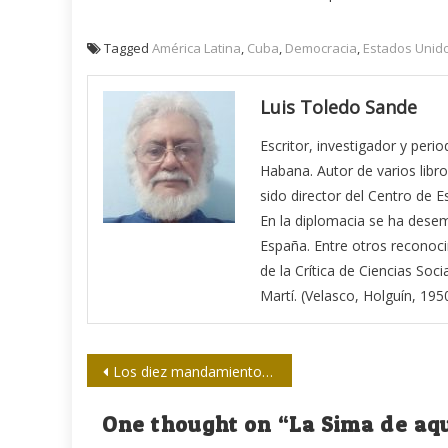
Tagged
América Latina
,
Cuba
,
Democracia
,
Estados Unid
Luis Toledo Sande
Escritor, investigador y peri
Habana. Autor de varios libro
sido director del Centro de E
En la diplomacia se ha des
España. Entre otros reconoci
de la Crítica de Ciencias Soci
Martí. (Velasco, Holguín, 1950
Navegación
Los diez mandamientos de la propaganda bélica
de
One thought on “
La Sima de aq