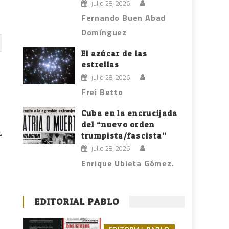
julio 28, 2026
Fernando Buen Abad
Domínguez
El azúcar de las
estrellas
julio 28, 2026
Frei Betto
Cuba en la encrucijada
del “nuevo orden
e
trumpista/fascista”
julio 28, 2026
Enrique Ubieta Gómez.
EDITORIAL PABLO