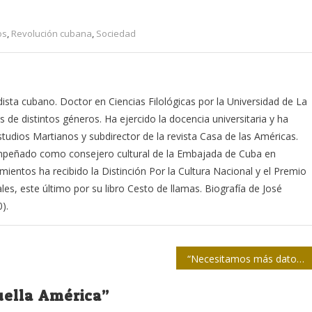
os
,
Revolución cubana
,
Sociedad
odista cubano. Doctor en Ciencias Filológicas por la Universidad de La
s de distintos géneros. Ha ejercido la docencia universitaria y ha
studios Martianos y subdirector de la revista Casa de las Américas.
empeñado como consejero cultural de la Embajada de Cuba en
mientos ha recibido la Distinción Por la Cultura Nacional y el Premio
ales, este último por su libro Cesto de llamas. Biografía de José
).
“Necesitamos más datos en la inmunoterapia contra el cáncer”
uella América
”