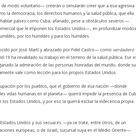
n de modo voluntario— creerán o simularán creer que a esa agresiva
omo la democracia, los derechos humanos y la salud pública, que ella
 hablar países como Cuba, afanado, pese a obstáculos severos —
omercial que le imponen los Estados Unidos—, en profundizar modo
mildes, por los humildes y para los humildes.
ocido por José Martí y abrazado por Fidel Castro— como
verdadero
ovid-19 ha revalidado su trabajo en el terreno de la salud pública. Ese e
ganado la admiración de las personas honradas del mundo, donde su
amente vale como lección para los propios Estados Unidos.
cupación por los pueblos, que el gobierno de esa nación —donde
les vidas humanas en el planeta— querrá impedir la presencia de Cu
de los Estados Unidos, y por eso la querrá excluir la indecencia propia
stados Unidos y sus secuaces —ya se trate, entre otros, de un
ciones europeas, o de Israel, sucursal suya en el Medio Oriente—