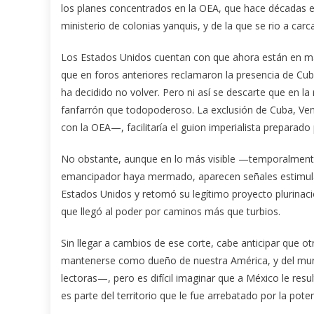
los planes concentrados en la OEA, que hace décadas el
ministerio de colonias yanquis, y de la que se rio a car
Los Estados Unidos cuentan con que ahora están en man
que en foros anteriores reclamaron la presencia de Cuba
ha decidido no volver. Pero ni así se descarte que en la
fanfarrón que todopoderoso. La exclusión de Cuba, V
con la OEA—, facilitaría el guion imperialista preparado
No obstante, aunque en lo más visible —temporalmente
emancipador haya mermado, aparecen señales estimulant
Estados Unidos y retomó su legítimo proyecto plurinaci
que llegó al poder por caminos más que turbios.
Sin llegar a cambios de ese corte, cabe anticipar que 
mantenerse como dueño de nuestra América, y del mun
lectoras—, pero es difícil imaginar que a México le resu
es parte del territorio que le fue arrebatado por la pote