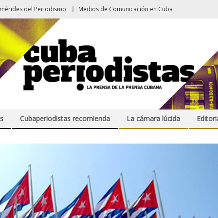
emérides del Periodismo
Medios de Comunicación en Cuba
s
Cubaperiodistas recomienda
La cámara lúcida
Editori