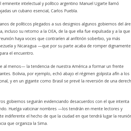
 eminente intelectual y político argentino Manuel Ugarte llamó
cajadas un cubano esencial, Carlos Puebla.
os de políticos plegados a sus designios algunos gobiernos del ár
, incluso su retorno a la OEA, de la que ella fue expulsada y a la que
 reunión haya voces que contraríen al anfitrión soberbio, ya más
enezuela y Nicaragua —que por su parte acaba de romper dignamente
 para el encuentro.
 al menos— la tendencia de nuestra América a formar un frente
es. Bolivia, por ejemplo, echó abajo el régimen golpista afín a los
onal, y en un gigante como Brasil se prevé la reversión de una derec
otros gobiernos seguirán evidenciando desacuerdos con el que intenta
do. Huelga vaticinar nombres —los tendrán en mente lectores y
lte indiferente el hecho de que la ciudad en que tendrá lugar la reunió
ncia que organiza la Sima.