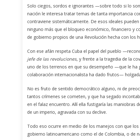
Solo ciegos, sordos e ignorantes —sobre todo si lo so
nación le interesa tratar temas de tanta importancia c
contraviene sistemáticamente. De esos ideales pueden
ninguno más que el bloqueo económico, financiero y c
de gobierno propios de una Revolución hecha con los hu
Con ese afán respeta Cuba el papel del pueblo —recon
jefe de las revoluciones
, y frente a la tragedia de la c
uno de los terrenos en que su desempeño —que le ha 
colaboración internacionalista ha dado frutos— holgad
No es fruto de sentido democrático alguno, ni de preo
tantos crímenes se cometen, y que ha segado incontab
en el falaz encuentro. Allí ella fustigaría las maniobras 
de un imperio, agravada con su declive.
Todo eso ocurre en medio de los manejos con que los E
gobierno latinoamericano como el de Colombia, o de na