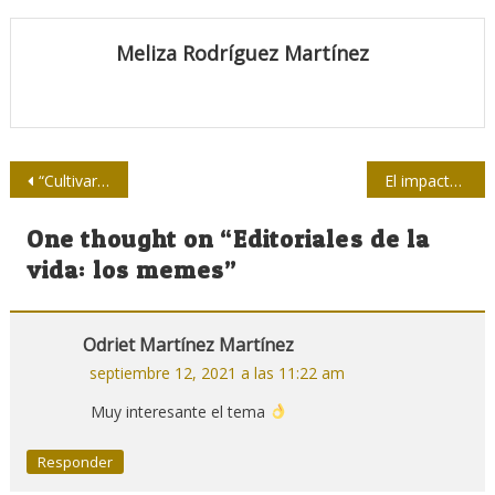
Meliza Rodríguez Martínez
Navegación
“Cultivarnos como sociedad para el uso de las tecnologías de la información y la comunicación”
El impacto de las nuevas tecnologías en la oralidad y la escritura
de
One thought on “
Editoriales de la
entradas
vida: los memes
”
Odriet Martínez Martínez
septiembre 12, 2021 a las 11:22 am
Muy interesante el tema
Responder