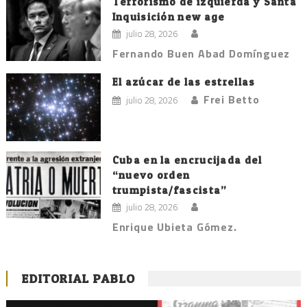
Terrorismo de izquierda y Santa
Inquisición new age
julio 28, 2026
Fernando Buen Abad Domínguez
El azúcar de las estrellas
Frei Betto
julio 28, 2026
Cuba en la encrucijada del
“nuevo orden
trumpista/fascista”
julio 28, 2026
Enrique Ubieta Gómez.
EDITORIAL PABLO