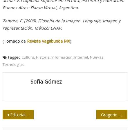
actual. En Diploma Superior en Lectura, escritura y educación.
Buenos Aires: Flacso Virtual, Argentina.
Zamora, F. (2008). Filosofía de la imagen. Lenguaje, imagen y
representación, México: ENAP.
(Tomado de
Revista Vagabunda MX
)
Tagged
Cultura
,
Historia
,
Información
,
Internet
,
Nuevas
Tecnologías
Sofía Gómez
Navegación
Editoriales de la vida: los memes
Gregorio Ortega: referente imprescindible del periodismo insular
de