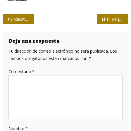
Navegación
Sindicato de Prensa argentino expresa solidaridad con Cuba
El 11 de julio en la historia de la Revolución Cubana
de
entradas
Deja una respuesta
Tu dirección de correo electrónico no será publicada.
Los
campos obligatorios están marcados con
*
Comentario
*
Nombre
*