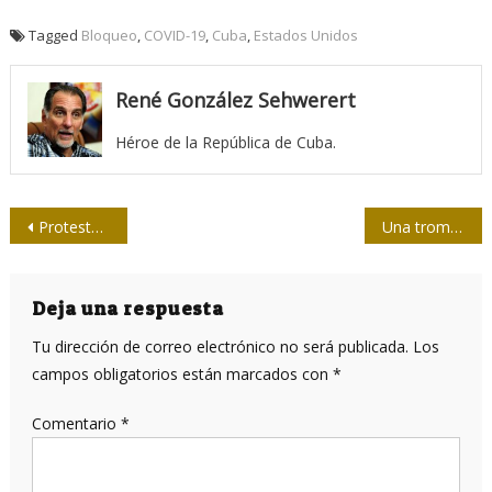
Tagged
Bloqueo
,
COVID-19
,
Cuba
,
Estados Unidos
René González Sehwerert
Héroe de la República de Cuba.
Navegación
Protestas en Cuba
Una trompetilla para la flotilla
de
entradas
Deja una respuesta
Tu dirección de correo electrónico no será publicada.
Los
campos obligatorios están marcados con
*
Comentario
*