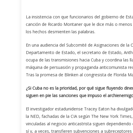
La insistencia con que funcionarios del gobierno de Es
canción de Ricardo Montaner que le dice más o menos
los hechos desmienten las palabras.
En una audiencia del Subcomité de Asignaciones de la 
Departamento de Estado, el secretario de Estado, Anthon
ocupa de las transmisiones hacia Cuba y coordina las l
máquina de persuasión y propaganda anticomunista reci
Tras la promesa de Blinken al congresista de Florida Ma
¿Si Cuba no es la prioridad, por qué sigue fluyendo din
siguen en pie las sanciones que impuso el archienemi
El investigador estadunidense Tracey Eaton ha divulg
la NED, fachadas de la CIA según The New York Times,
vinculadas al negocio anticastrista siguen dependiendo 
sí y, a veces, transfieren subvenciones a subreceptores 