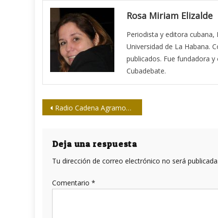
Rosa Miriam Elizalde
Periodista y editora cubana,
Universidad de La Habana. Co
publicados. Fue fundadora y ed
Cubadebate.
Navegación
Radio Cadena Agramonte: “Desde la cuna del Bayardo…”
de
entradas
Deja una respuesta
Tu dirección de correo electrónico no será publicada
Comentario
*