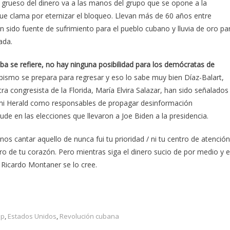
l grueso del dinero va a las manos del grupo que se opone a la
que clama por eternizar el bloqueo. Llevan más de 60 años entre
an sido fuente de sufrimiento para el pueblo cubano y lluvia de oro pa
ada.
 se refiere, no hay ninguna posibilidad para los demócratas de
pismo se prepara para regresar y eso lo sabe muy bien Díaz-Balart,
otra congresista de la Florida, María Elvira Salazar, han sido señalados
ami Herald como responsables de propagar desinformación
ude en las elecciones que llevaron a Joe Biden a la presidencia.
os cantar aquello de nunca fui tu prioridad / ni tu centro de atención
tro de tu corazón. Pero mientras siga el dinero sucio de por medio y 
i Ricardo Montaner se lo cree.
mp
,
Estados Unidos
,
Revolución cubana