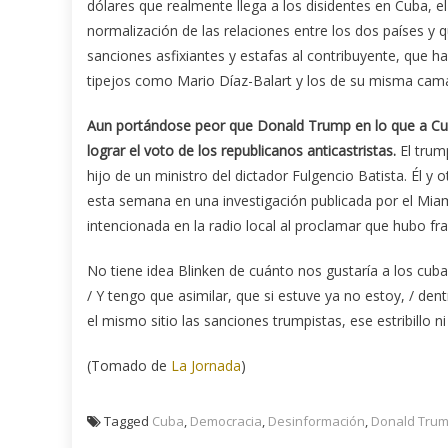
dólares que realmente llega a los disidentes en Cuba, e
normalización de las relaciones entre los dos países y 
sanciones asfixiantes y estafas al contribuyente, que h
tipejos como Mario Díaz-Balart y los de su misma cam
Aun portándose peor que Donald Trump en lo que a Cuba
lograr el voto de los republicanos anticastristas.
El trum
hijo de un ministro del dictador Fulgencio Batista. Él y 
esta semana en una investigación publicada por el Mi
intencionada en la radio local al proclamar que hubo fra
No tiene idea Blinken de cuánto nos gustaría a los cuban
/ Y tengo que asimilar, que si estuve ya no estoy, / den
el mismo sitio las sanciones trumpistas, ese estribillo n
(Tomado de
La Jornada
)
Tagged
Cuba
,
Democracia
,
Desinformación
,
Donald Tru