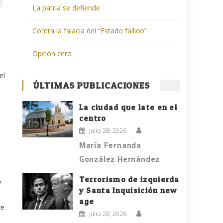
La patria se defiende
Contra la falacia del “Estado fallido”
Opción cero
el
ÚLTIMAS PUBLICACIONES
La ciudad que late en el
centro
julio 28, 2026
María Fernanda
González Hernández
Terrorismo de izquierda
y
y Santa Inquisición new
age
re
julio 28, 2026