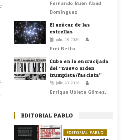
Fernando Buen Abad
e
Domínguez
El azúcar de las
estrellas
julio 28, 2026
Frei Betto
Cuba en la encrucijada
del “nuevo orden
a
trumpista/fascista”
a,
julio 28, 2026
Enrique Ubieta Gómez.
n
EDITORIAL PABLO
EDITORIAL PABLO
Libros en venta