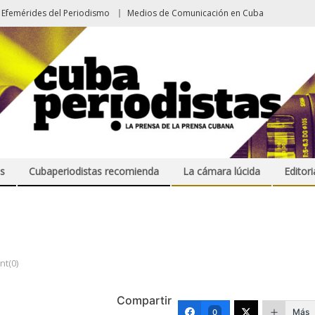
Efemérides del Periodismo
Medios de Comunicación en Cuba
s
Cubaperiodistas recomienda
La cámara lúcida
Editori
t(0)
Compartir
Más
0