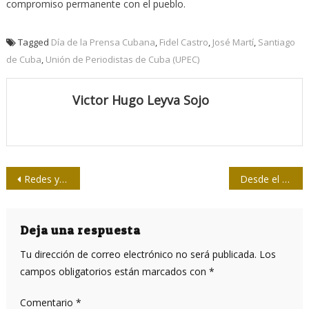
compromiso permanente con el pueblo.
Tagged
Día de la Prensa Cubana
,
Fidel Castro
,
José Martí
,
Santiago
de Cuba
,
Unión de Periodistas de Cuba (UPEC)
Victor Hugo Leyva Sojo
Navegación
Redes y desafíos
Desde el humor, también llega el mensaje contra la COVID-19
de
entradas
Deja una respuesta
Tu dirección de correo electrónico no será publicada.
Los
campos obligatorios están marcados con
*
Comentario
*