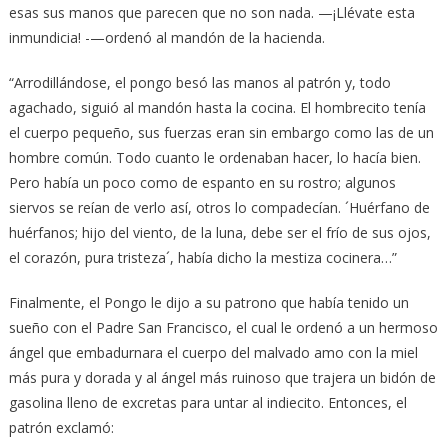
esas sus manos que parecen que no son nada. —¡Llévate esta
inmundicia! -—ordenó al mandón de la hacienda.
“Arrodillándose, el pongo besó las manos al patrón y, todo
agachado, siguió al mandón hasta la cocina. El hombrecito tenía
el cuerpo pequeño, sus fuerzas eran sin embargo como las de un
hombre común. Todo cuanto le ordenaban hacer, lo hacía bien.
Pero había un poco como de espanto en su rostro; algunos
siervos se reían de verlo así, otros lo compadecían. ´Huérfano de
huérfanos; hijo del viento, de la luna, debe ser el frío de sus ojos,
el corazón, pura tristeza´, había dicho la mestiza cocinera…”
Finalmente, el Pongo le dijo a su patrono que había tenido un
sueño con el Padre San Francisco, el cual le ordenó a un hermoso
ángel que embadurnara el cuerpo del malvado amo con la miel
más pura y dorada y al ángel más ruinoso que trajera un bidón de
gasolina lleno de excretas para untar al indiecito. Entonces, el
patrón exclamó: