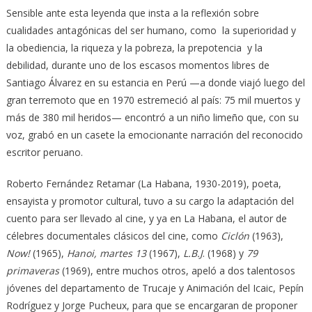
Sensible ante esta leyenda que insta a la reflexión sobre
cualidades antagónicas del ser humano, como la superioridad y
la obediencia, la riqueza y la pobreza, la prepotencia y la
debilidad, durante uno de los escasos momentos libres de
Santiago Álvarez en su estancia en Perú —a donde viajó luego del
gran terremoto que en 1970 estremeció al país: 75 mil muertos y
más de 380 mil heridos— encontró a un niño limeño que, con su
voz, grabó en un casete la emocionante narración del reconocido
escritor peruano.
Roberto Fernández Retamar (La Habana, 1930-2019), poeta,
ensayista y promotor cultural, tuvo a su cargo la adaptación del
cuento para ser llevado al cine, y ya en La Habana, el autor de
célebres documentales clásicos del cine, como
Ciclón
(1963),
Now!
(1965),
Hanoi, martes 13
(1967),
L.B.J
. (1968) y
79
primaveras
(1969), entre muchos otros, apeló a dos talentosos
jóvenes del departamento de Trucaje y Animación del Icaic, Pepín
Rodríguez y Jorge Pucheux, para que se encargaran de proponer