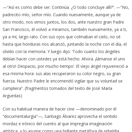
—”Así es como debe ser. Continúa. ¿O todo concluye allí?”. —”No,
padrecito mío, señor mío. Cuando nuevamente, aunque ya de
otro modo, nos vimos juntos, los dos, ante nuestro gran Padre
San Francisco, él volvió a mirarnos, también nuevamente, ya a ti,
ya a mí, largo rato. Con sus ojos que colmaban el cielo, no sé
hasta que honduras nos alcanzó, juntando la noche con el día, el
olvido con la memoria. Y luego dijo: ‘Todo cuanto los ángeles
debían hacer con ustedes ya está hecho. Ahora. ¡lámanse el uno
al otro! Despacio, por mucho tiempo’. El viejo ángel rejuveneció a
esa misma hora: sus alas recuperaron su color negro, su gran
fuerza. Nuestro Padre le encomendó vigilar que su voluntad se
cumpliera”. (fragmentos tomados del texto de José María
Arguedas)
Con su habitual manera de hacer cine —denominado por él
“documentalurgia”—, Santiago Álvarez aprovecha el sentido
mordaz e irónico del cuento al que impregna imaginación
artística, y lo asume como una brillante metáfora de rebeldía,