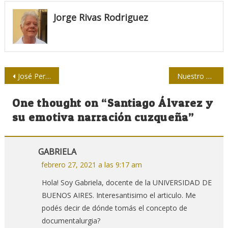
Jorge Rivas Rodriguez
Navegación
José Pertierra: “Me duele saber que Posada Carriles y Orlando Bosch murieron sin pagar por sus crímenes”
Nuestro deber es informar, por muy duras que sean las circunstancias
de
One thought on “
Santiago Álvarez y
entradas
su emotiva narración cuzqueña
”
GABRIELA
febrero 27, 2021 a las 9:17 am
Hola! Soy Gabriela, docente de la UNIVERSIDAD DE
BUENOS AIRES. Interesantisimo el articulo. Me
podés decir de dónde tomás el concepto de
documentalurgia?