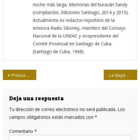
noche más larga. Memorias del huracán Sandy
(compilación, Ediciones Santiago, 2014 y 2015).
Actualmente es redactor-reportero de la
emisora Radio Siboney, miembro del Consejo
Nacional de la UNEAC y vicepresidente del
Comité Provincial en Santiago de Cuba.
(Santiago de Cuba, 1968)
Navegación
Proeza Laboral ¿Por qué?
La Bayamesa, hervidero de emociones 152 años después
de
entradas
Deja una respuesta
Tu dirección de correo electrónico no será publicada.
Los
campos obligatorios están marcados con
*
Comentario
*