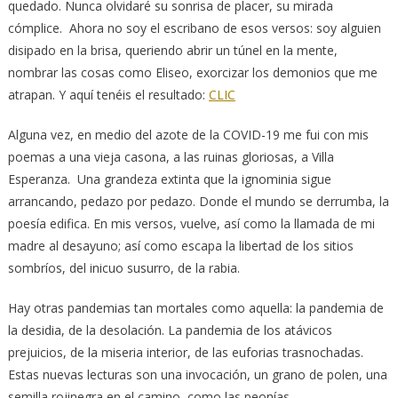
quedado. Nunca olvidaré su sonrisa de placer, su mirada
cómplice. Ahora no soy el escribano de esos versos: soy alguien
disipado en la brisa, queriendo abrir un túnel en la mente,
nombrar las cosas como Eliseo, exorcizar los demonios que me
atrapan. Y aquí tenéis el resultado:
CLIC
Alguna vez, en medio del azote de la COVID-19 me fui con mis
poemas a una vieja casona, a las ruinas gloriosas, a Villa
Esperanza. Una grandeza extinta que la ignominia sigue
arrancando, pedazo por pedazo. Donde el mundo se derrumba, la
poesía edifica. En mis versos, vuelve, así como la llamada de mi
madre al desayuno; así como escapa la libertad de los sitios
sombríos, del inicuo susurro, de la rabia.
Hay otras pandemias tan mortales como aquella: la pandemia de
la desidia, de la desolación. La pandemia de los atávicos
prejuicios, de la miseria interior, de las euforias trasnochadas.
Estas nuevas lecturas son una invocación, un grano de polen, una
semilla rojinegra en el camino, como las peonías.