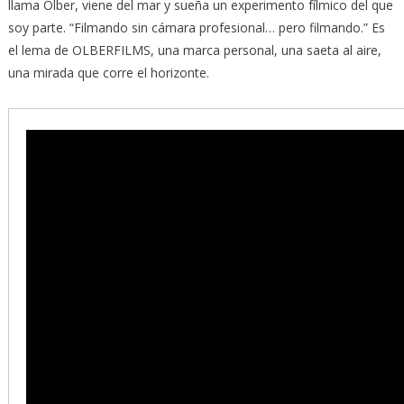
llama Olber, viene del mar y sueña un experimento fílmico del que
soy parte. “Filmando sin cámara profesional… pero filmando.” Es
el lema de OLBERFILMS, una marca personal, una saeta al aire,
una mirada que corre el horizonte.