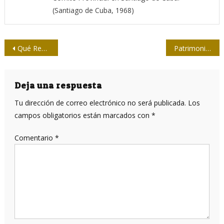
(Santiago de Cuba, 1968)
Navegación
Qué República era aquella, y cómo debe ser esta
Patrimonio subacuático cubano, un verdadero tesoro
de
entradas
Deja una respuesta
Tu dirección de correo electrónico no será publicada.
Los
campos obligatorios están marcados con
*
Comentario
*