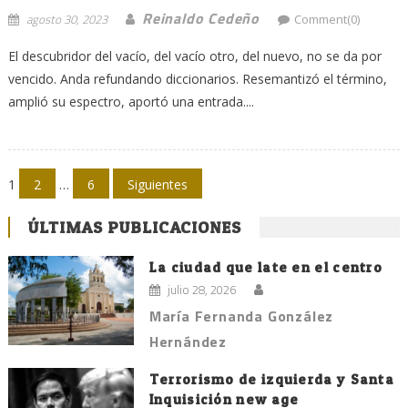
Reinaldo Cedeño
agosto 30, 2023
Comment(0)
El descubridor del vacío, del vacío otro, del nuevo, no se da por
vencido. Anda refundando diccionarios. Resemantizó el término,
amplió su espectro, aportó una entrada....
Navegación
1
2
…
6
Siguientes
de
ÚLTIMAS PUBLICACIONES
entradas
La ciudad que late en el centro
julio 28, 2026
María Fernanda González
Hernández
Terrorismo de izquierda y Santa
Inquisición new age