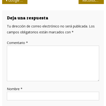
Navegación
Google pretende convertir el bloqueo contra Cuba en ley universal de Internet
Reconoce Presidencia de la Upec a la FMC y a su casa editorial por los 60 años de la organización
de
entradas
Deja una respuesta
Tu dirección de correo electrónico no será publicada.
Los
campos obligatorios están marcados con
*
Comentario
*
Nombre
*