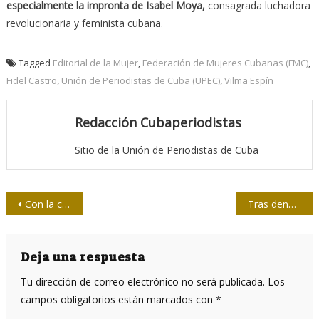
especialmente la impronta de Isabel Moya,
consagrada luchadora
revolucionaria y feminista cubana.
Tagged
Editorial de la Mujer
,
Federación de Mujeres Cubanas (FMC)
,
Fidel Castro
,
Unión de Periodistas de Cuba (UPEC)
,
Vilma Espín
Redacción Cubaperiodistas
Sitio de la Unión de Periodistas de Cuba
Navegación
Con la cooperación de todos, venceremos esta gran batalla por la vida
Tras denuncia internacional, Google devuelve cuentas cubanas bloqueadas
de
entradas
Deja una respuesta
Tu dirección de correo electrónico no será publicada.
Los
campos obligatorios están marcados con
*