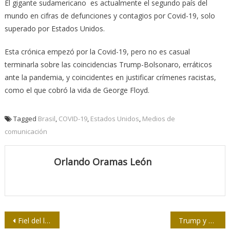
El gigante sudamericano es actualmente el segundo país del
mundo en cifras de defunciones y contagios por Covid-19, solo
superado por Estados Unidos.
Esta crónica empezó por la Covid-19, pero no es casual
terminarla sobre las coincidencias Trump-Bolsonaro, erráticos
ante la pandemia, y coincidentes en justificar crímenes racistas,
como el que cobró la vida de George Floyd.
Tagged
Brasil
,
COVID-19
,
Estados Unidos
,
Medios de
comunicación
Orlando Oramas León
Navegación
Fiel del lenguaje 30 / El idioma necesita amparo
Trump y su afán de quedar bien con policías y víctimas