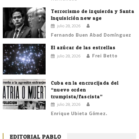
Terrorismo de izquierda y Santa
Inquisición new age
julio 28, 2026
Fernando Buen Abad Domínguez
El azúcar de las estrellas
Frei Betto
julio 28, 2026
Cuba en la encrucijada del
“nuevo orden
trumpista/fascista”
julio 28, 2026
Enrique Ubieta Gómez.
EDITORIAL PABLO