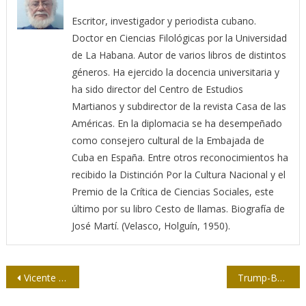
Escritor, investigador y periodista cubano.
Doctor en Ciencias Filológicas por la Universidad
de La Habana. Autor de varios libros de distintos
géneros. Ha ejercido la docencia universitaria y
ha sido director del Centro de Estudios
Martianos y subdirector de la revista Casa de las
Américas. En la diplomacia se ha desempeñado
como consejero cultural de la Embajada de
Cuba en España. Entre otros reconocimientos ha
recibido la Distinción Por la Cultura Nacional y el
Premio de la Crítica de Ciencias Sociales, este
último por su libro Cesto de llamas. Biografía de
José Martí. (Velasco, Holguín, 1950).
Navegación
Vicente Berovides Álvarez: “Dudo mucho que un evento como el de la evolución humana vuelva a ocurrir”
Trump-Bolsonaro: dueto errático ante la Covid-19 y el racismo
de