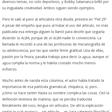
diversos temas, no solo deportivos, y Bobby Salamanca brilló por
su inigualada creatividad. Ambos siguen siendo ejemplos.
Pero le sale al paso al articulista otra deuda, prevista en “Fiel 29”.
A pesar del empeño que puso al tratar el uso del artículo, no más
publicada esa entrega alguien lo llamó para decirle que seguiría
diciendo
la ALBA
, porque de
el ALBA
nadie lo convencería. La
llamada le recordó a una de las profesoras de mecanografía de
su adolescencia, por las que siente firme gratitud. Una de ellas,
pasión por la finura, pasaba trabajo para decir
la agua
, aunque
el
agua
cumplía la norma y le habría costado mucho menos
esfuerzo.
Mucho antes de nacida esta columna, el autor había tratado la
importancia de esa partícula gramatical, chiquitica, sí, pero…
¡cómo se hace sentir! Hasta su nombre complica las cosas. Citó la
definición leninista de materia, que se percibe traducida
literalmente del ruso, lengua sin artículos. De ahí la explicación
según la cual
materia
—sin artículo— es “una categoría filosófica”