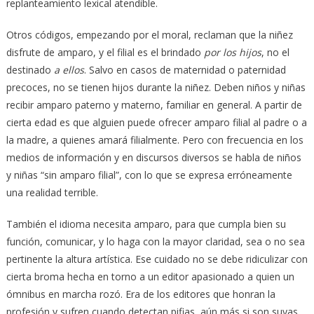
replanteamiento lexical atendible.
Otros códigos, empezando por el moral, reclaman que la niñez
disfrute de amparo, y el filial es el brindado
por los hijos
, no el
destinado
a ellos
. Salvo en casos de maternidad o paternidad
precoces, no se tienen hijos durante la niñez. Deben niños y niñas
recibir amparo paterno y materno, familiar en general. A partir de
cierta edad es que alguien puede ofrecer amparo filial al padre o a
la madre, a quienes amará filialmente. Pero con frecuencia en los
medios de información y en discursos diversos se habla de niños
y niñas “sin amparo filial”, con lo que se expresa erróneamente
una realidad terrible.
También el idioma necesita amparo, para que cumpla bien su
función, comunicar, y lo haga con la mayor claridad, sea o no sea
pertinente la altura artística. Ese cuidado no se debe ridiculizar con
cierta broma hecha en torno a un editor apasionado a quien un
ómnibus en marcha rozó. Era de los editores que honran la
profesión y sufren cuando detectan pifias, aún más si son suyas.