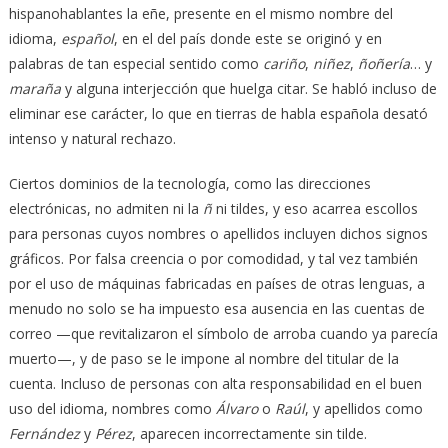
hispanohablantes la eñe, presente en el mismo nombre del
idioma,
español
, en el del país donde este se originó y en
palabras de tan especial sentido como
cariño
,
niñez
,
ñoñería
… y
maraña
y alguna interjección que huelga citar. Se habló incluso de
eliminar ese carácter, lo que en tierras de habla española desató
intenso y natural rechazo.
Ciertos dominios de la tecnología, como las direcciones
electrónicas, no admiten ni la
ñ
ni tildes, y eso acarrea escollos
para personas cuyos nombres o apellidos incluyen dichos signos
gráficos. Por falsa creencia o por comodidad, y tal vez también
por el uso de máquinas fabricadas en países de otras lenguas, a
menudo no solo se ha impuesto esa ausencia en las cuentas de
correo —que revitalizaron el símbolo de arroba cuando ya parecía
muerto—, y de paso se le impone al nombre del titular de la
cuenta. Incluso de personas con alta responsabilidad en el buen
uso del idioma, nombres como
Álvaro
o
Raúl
, y apellidos como
Fernández
y
Pérez
, aparecen incorrectamente sin tilde.