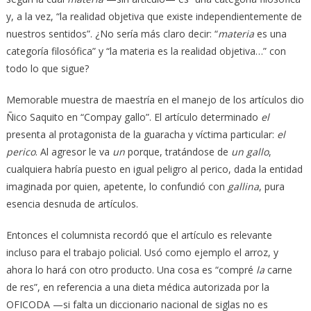
y, a la vez, “la realidad objetiva que existe independientemente de
nuestros sentidos”. ¿No sería más claro decir: “
materia
es una
categoría filosófica” y “la materia es la realidad objetiva…” con
todo lo que sigue?
Memorable muestra de maestría en el manejo de los artículos dio
Ñico Saquito en “Compay gallo”. El artículo determinado
el
presenta al protagonista de la guaracha y víctima particular:
el
perico
. Al agresor le va
un
porque, tratándose de
un gallo
,
cualquiera habría puesto en igual peligro al perico, dada la entidad
imaginada por quien, apetente, lo confundió con
gallina
, pura
esencia desnuda de artículos.
Entonces el columnista recordó que el artículo es relevante
incluso para el trabajo policial. Usó como ejemplo el arroz, y
ahora lo hará con otro producto. Una cosa es “compré
la
carne
de res”, en referencia a una dieta médica autorizada por la
OFICODA —si falta un diccionario nacional de siglas no es