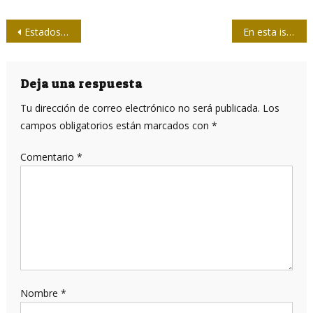
Navegación
Estados Unidos y la violencia diseminada por extremistas con pasado militar
En esta isla de luz y paz, la soberanía no está en venta
de
entradas
Deja una respuesta
Tu dirección de correo electrónico no será publicada.
Los
campos obligatorios están marcados con
*
Comentario
*
Nombre
*