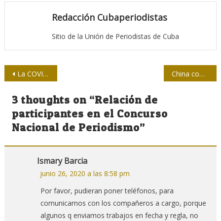
Redacción Cubaperiodistas
Sitio de la Unión de Periodistas de Cuba
Navegación
La COVID-19 puso de rodillas a Estados Unidos, afirma funcionario estadounidense
China comenzará tercera fase de ensayos clínicos de vacuna contra la COVID-19
de
3 thoughts on “
Relación de
entradas
participantes en el Concurso
Nacional de Periodismo
”
Ismary Barcia
junio 26, 2020 a las 8:58 pm
Por favor, pudieran poner teléfonos, para
comunicarnos con los compañeros a cargo, porque
algunos q enviamos trabajos en fecha y regla, no