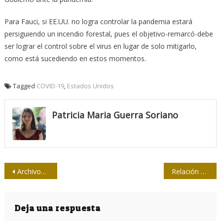
Para Fauci, si EE.UU. no logra controlar la pandemia estará
persiguiendo un incendio forestal, pues el objetivo-remarcó-debe
ser lograr el control sobre el virus en lugar de solo mitigarlo,
como está sucediendo en estos momentos.
Tagged
COVID-19
,
Estados Unidos
Patricia Maria Guerra Soriano
Navegación
Archivos en Cuba: El viaje de Carlos Gardel a La Habana
Relación de participantes en el Concurso Nacional de Periodismo
de
entradas
Deja una respuesta