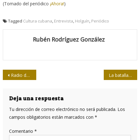
(Tomado del periódico
¡Ahora!
)
Tagged
Cultura cubana
,
Entrevista
,
Holguín
,
Periódico
Rubén Rodríguez González
Navegación
Radio de Cienfuegos: compañía segura también en días de la COVID-19
La batalla económica y frente a la COVID-19 en la Cuba actual (III)
de
entradas
Deja una respuesta
Tu dirección de correo electrónico no será publicada.
Los
campos obligatorios están marcados con
*
Comentario
*