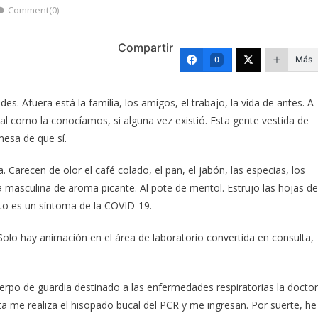
Comment(0)
Compartir
Más
0
s. Afuera está la familia, los amigos, el trabajo, la vida de antes. A
al como la conocíamos, si alguna vez existió. Esta gente vestida de
mesa de que sí.
Carecen de olor el café colado, el pan, el jabón, las especias, los
ia masculina de aroma picante. Al pote de mentol. Estrujo las hojas de
ato es un síntoma de la COVID-19.
. Solo hay animación en el área de laboratorio convertida en consulta,
cuerpo de guardia destinado a las enfermedades respiratorias la docto
ista me realiza el hisopado bucal del PCR y me ingresan. Por suerte, he