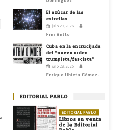
Domínguez
El azúcar de las
estrellas
julio 28, 2026
Frei Betto
Cuba en la encrucijada
del “nuevo orden
trumpista/fascista”
julio 28, 2026
Enrique Ubieta Gómez.
EDITORIAL PABLO
EDITORIAL PABLO
ra
Libros en venta
de la Editorial