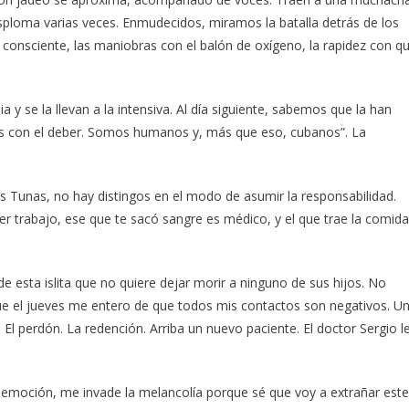
esploma varias veces. Enmudecidos, miramos la batalla detrás de los
 consciente, las maniobras con el balón de oxígeno, la rapidez con q
a y se la llevan a la intensiva. Al día siguiente, sabemos que la han
mos con el deber. Somos humanos y, más que eso, cubanos”. La
s Tunas, no hay distingos en el modo de asumir la responsabilidad.
ier trabajo, ese que te sacó sangre es médico, y el que trae la comida
de esta islita que no quiere dejar morir a ninguno de sus hijos. No
ue el jueves me entero de que todos mis contactos son negativos. U
 perdón. La redención. Arriba un nuevo paciente. El doctor Sergio l
la emoción, me invade la melancolía porque sé que voy a extrañar este