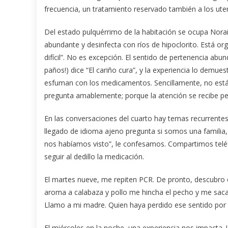
frecuencia, un tratamiento reservado también a los uten
Del estado pulquérrimo de la habitación se ocupa Nora
abundante y desinfecta con ríos de hipoclorito. Está org
difícil”. No es excepción. El sentido de pertenencia abu
paños!) dice “El cariño cura”, y la experiencia lo demu
esfuman con los medicamentos. Sencillamente, no están
pregunta amablemente; porque la atención se recibe pe
En las conversaciones del cuarto hay temas recurrentes
llegado de idioma ajeno pregunta si somos una familia
nos habíamos visto”, le confesamos. Compartimos teléf
seguir al dedillo la medicación.
El martes nueve, me repiten PCR. De pronto, descubro q
aroma a calabaza y pollo me hincha el pecho y me saca 
Llamo a mi madre. Quien haya perdido ese sentido por 
El miércoles en la noche, una experiencia nos impact