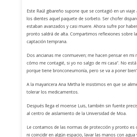
Este Raúl gibareño supone que se contagió en un viaje
los dientes aquel paquete de sorbeto. Ser chofer disp
estaban avanzados y casi muere. Ahora sufre por haber
pronto saldrá de alta. Compartimos reflexiones sobre l
captación temprana.
Dos ancianas me conmueven; me hacen pensar en mi mad
cómo me contagié, si yo no salgo de mi casa”. No está m
porque tiene bronconeumonía, pero se va a poner bien”
A la mayaricera Ana Mirtha le insistimos en que se ali
tolerar los medicamentos.
Después llega el moense Luis, también sin fuente precis
al centro de aislamiento de la Universidad de Moa.
Le contamos de las normas de protección y pronto es c
ni coincidir en algún espacio, lavar las manos con agua