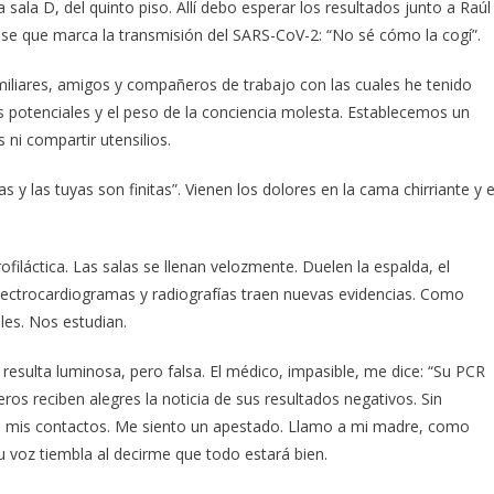
ala D, del quinto piso. Allí debo esperar los resultados junto a Raúl
rase que marca la transmisión del SARS-CoV-2: “No sé cómo la cogí”.
amiliares, amigos y compañeros de trabajo con las cuales he tenido
otenciales y el peso de la conciencia molesta. Establecemos un
 ni compartir utensilios.
y las tuyas son finitas”. Vienen los dolores en la cama chirriante y e
filáctica. Las salas se llenan velozmente. Duelen la espalda, el
 electrocardiogramas y radiografías traen nuevas evidencias. Como
ales. Nos estudian.
 resulta luminosa, pero falsa. El médico, impasible, me dice: “Su PCR
eros reciben alegres la noticia de sus resultados negativos. Sin
 mis contactos. Me siento un apestado. Llamo a mi madre, como
 voz tiembla al decirme que todo estará bien.