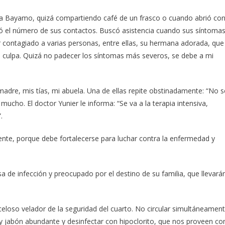
 a Bayamo, quizá compartiendo café de un frasco o cuando abrió co
aró el número de sus contactos. Buscó asistencia cuando sus síntoma
 contagiado a varias personas, entre ellas, su hermana adorada, que
a culpa. Quizá no padecer los síntomas más severos, se debe a mi
re, mis tías, mi abuela. Una de ellas repite obstinadamente: “No s
ucho. El doctor Yunier le informa: “Se va a la terapia intensiva,
.
mente, porque debe fortalecerse para luchar contra la enfermedad y
a de infección y preocupado por el destino de su familia, que llevará
eloso velador de la seguridad del cuarto. No circular simultáneamen
 y jabón abundante y desinfectar con hipoclorito, que nos proveen co