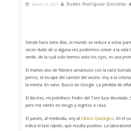
Rubén Rodríguez González
febrero 13, 2021
Desde hace siete días, el mundo se reduce a estas parede
veces dudo de si alguna vez podremos volver a la vida t
verde, de la cual solo hemos visto los ojos, es una pro
El martes dos de febrero amanezco con la nariz borrada. 
perros, el escape del camión del vecino. Voy a la colon
la menta. En vano. Busco en Google. La pérdida de olf
El día tres, mi policlínico Pedro del Toro luce desolado
pero me siento en riesgo y regreso a casa.
El jueves, al mediodía, voy al
Clínico Quirúrgico
. En el 
indica el test rápido, que resulta positivo. La laborator