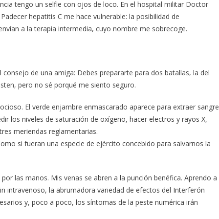
cia tengo un selfie con ojos de loco. En el hospital militar Doctor
Padecer hepatitis C me hace vulnerable: la posibilidad de
envían a la terapia intermedia, cuyo nombre me sobrecoge.
l consejo de una amiga: Debes prepararte para dos batallas, la del
sisten, pero no sé porqué me siento seguro.
e ocioso. El verde enjambre enmascarado aparece para extraer sangre
dir los niveles de saturación de oxígeno, hacer electros y rayos X,
y tres meriendas reglamentarias.
 Como si fueran una especie de ejército concebido para salvarnos la
 por las manos. Mis venas se abren a la punción benéfica. Aprendo a
hin intravenoso, la abrumadora variedad de efectos del Interferón
esarios y, poco a poco, los síntomas de la peste numérica irán