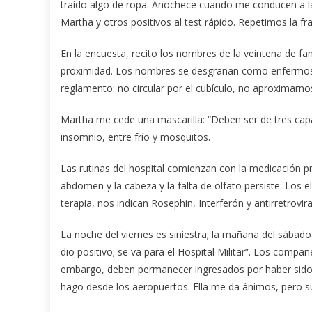
traído algo de ropa. Anochece cuando me conducen a la s
Martha y otros positivos al test rápido. Repetimos la f
En la encuesta, recito los nombres de la veintena de f
proximidad. Los nombres se desgranan como enfermos p
reglamento: no circular por el cubículo, no aproximarnos
Martha me cede una mascarilla: “Deben ser de tres capas 
insomnio, entre frío y mosquitos.
Las rutinas del hospital comienzan con la medicación pro
abdomen y la cabeza y la falta de olfato persiste. Los
terapia, nos indican Rosephin, Interferón y antirretrovir
La noche del viernes es siniestra; la mañana del sábado
dio positivo; se va para el Hospital Militar”. Los compañ
embargo, deben permanecer ingresados por haber sido
hago desde los aeropuertos. Ella me da ánimos, pero su