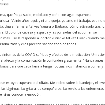
silios.
ima, que friega suelo, mobiliario y baño con agua espumosa
ullosa: “Veinte años aquí, y ni una queja, yo amo mi trabajo, eso no 
nda. Una enfermera (tal vez Yanara o Bárbara, ¡cómo adivinarlo tras lo
estra. El dolor de cabeza y espalda y las punzadas del abdomen se
 más. Eso le respondo al doctor Yunier -o tal vez Elivan- cuando me
rsonalizada y ellos parecen saberlo todo de todos.
: síntomas de la COVID sufridos y efectos de la medicación. Un recié
, el afecto y la comunicación le confunden gratamente. “Nunca antes
onos para que cada familia tenga noticias, nos instamos a comer y
ue estoy recuperando el olfato. Me inclino sobre la bandeja y el leve
las lágrimas. Lo grito a los compañeros. Lo revelo a las enfermeras.
el virus conoce la emoción.
a. Un jadeo se aproxima, acompañado de voces. Traen a una muchach