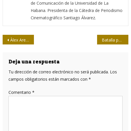
de Comunicación de la Universidad de La
Habana. Presidenta de la Cátedra de Periodismo
Cinematográfico Santiago Álvarez.
Navegación
Àlex Arenas: “Actuar muy rápido para contener y muy lento para volver a la normalidad”
Batalla por la vida en Turín
de
entradas
Deja una respuesta
Tu dirección de correo electrónico no será publicada.
Los
campos obligatorios están marcados con
*
Comentario
*