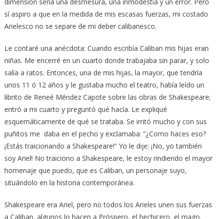
dimensión sería una desmesura, una inmodestia y un error. Pero
sí aspiro a que en la medida de mis escasas fuerzas, mi costado
Arielesco no se separe de mi deber calibanesco.
Le contaré una anécdota: Cuando escribía Caliban mis hijas eran
niñas. Me encerré en un cuarto donde trabajaba sin parar, y solo
salía a ratos. Entonces, una de mis hijas, la mayor, que tendría
unos 11 ó 12 años y le gustaba mucho el teatro, había leído un
librito de Reneé Méndez Capote sobre las obras de Shakespeare;
entró a mi cuarto y preguntó qué hacía. Le expliqué
esquemáticamente de qué se trataba. Se irritó mucho y con sus
puñitos me daba en el pecho y exclamaba: “¿Como haces eso?
¡Estás traicionando a Shakespeare!” Yo le dije: ¡No, yo también
soy Ariel! No traiciono a Shakespeare, le estoy rindiendo el mayor
homenaje que puedo, que es Caliban, un personaje suyo,
situándolo en la historia contemporánea.
Shakespeare era Ariel, pero no todos los Arieles unen sus fuerzas
a Caliban, algunos lo hacen a Próspero, el hechicero, el mago.