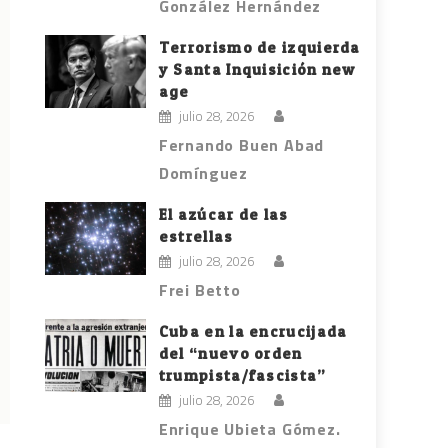
González Hernández
Terrorismo de izquierda
y Santa Inquisición new
age
julio 28, 2026
Fernando Buen Abad
Domínguez
El azúcar de las
estrellas
julio 28, 2026
Frei Betto
Cuba en la encrucijada
del “nuevo orden
trumpista/fascista”
julio 28, 2026
Enrique Ubieta Gómez.