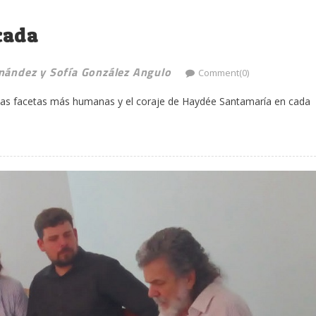
cada
nández y Sofía González Angulo
Comment(0)
 las facetas más humanas y el coraje de Haydée Santamaría en cada