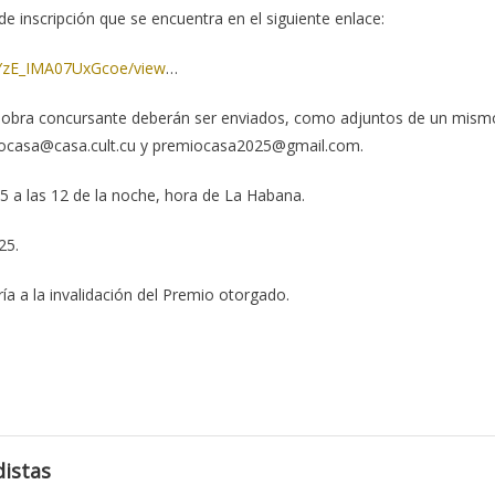
de inscripción que se encuentra en el siguiente enlace:
7YzE_IMA07UxGcoe/view
…
 la obra concursante deberán ser enviados, como adjuntos de un mism
emiocasa@casa.cult.cu y premiocasa2025@gmail.com.
25 a las 12 de la noche, hora de La Habana.
25.
ía a la invalidación del Premio otorgado.
istas