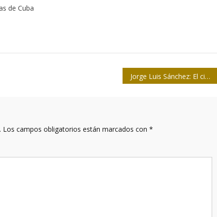
tas de Cuba
Jorge Luis Sánchez: El cine documental cubano siempre ha sido revolucionario
.
Los campos obligatorios están marcados con
*