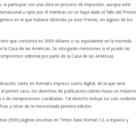
o, ni participar con una obra en proceso de impresión, aunque esté
ternacional u opte por él mientras no se haya dado el fallo del Premi
género en el que hubiera obtenido ya este Premio, en alguno de los
énero que consistirá en 3000 dólares o su equivalente en la moneda
or la Casa de las Américas. Se otorgarán menciones si el jurado las
 compromiso editorial por parte de la Casa de las Américas.
licación, tanto en formato impreso como digital, de la que será
n el primer caso, los derechos de publicación cubren hasta un máximo
 o de reimpresiones coeditadas. Tal derecho incluye no solo evident
ficas y otras de la mencionada primera edición.
entas (500) páginas (escritas en Times New Roman 12, a espacio y