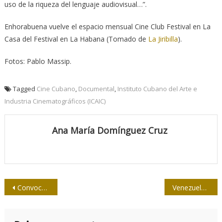
uso de la riqueza del lenguaje audiovisual…”.
Enhorabuena vuelve el espacio mensual Cine Club Festival en La
Casa del Festival en La Habana (Tomado de
La Jiribilla
).
Fotos: Pablo Massip.
Tagged
Cine Cubano
,
Documental
,
Instituto Cubano del Arte e
Industria Cinematográficos (ICAIC)
Ana María Domínguez Cruz
Navegación
Convocan al Premio Literario Casa de las Américas 2025
Venezuela: la comunicación también asume el cargo
de