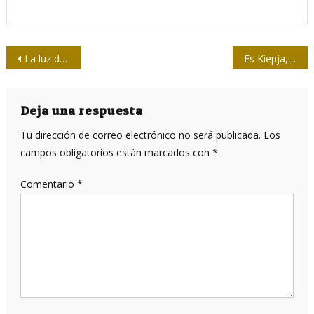
Navegación
La luz de Walón
Es Kiepja, no Rosa
de
entradas
Deja una respuesta
Tu dirección de correo electrónico no será publicada.
Los
campos obligatorios están marcados con
*
Comentario
*