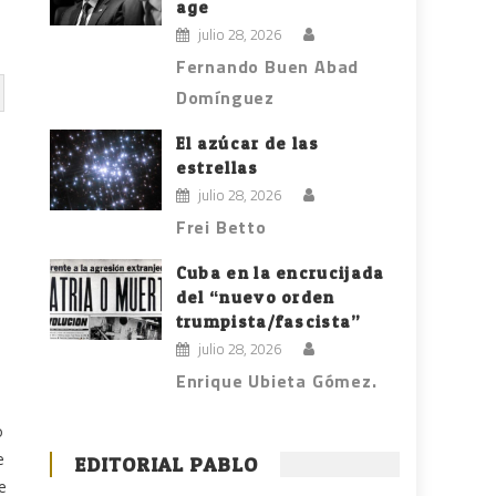
age
julio 28, 2026
Fernando Buen Abad
Domínguez
El azúcar de las
estrellas
julio 28, 2026
Frei Betto
Cuba en la encrucijada
del “nuevo orden
trumpista/fascista”
julio 28, 2026
Enrique Ubieta Gómez.
o
e
EDITORIAL PABLO
e