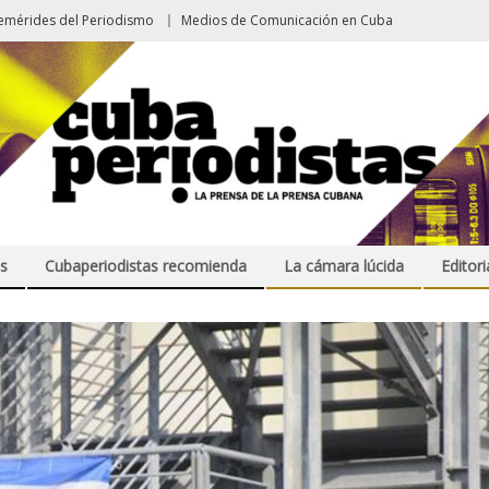
emérides del Periodismo
Medios de Comunicación en Cuba
s
Cubaperiodistas recomienda
La cámara lúcida
Editori