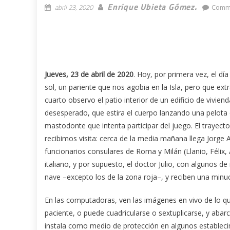
Enrique Ubieta Gómez.
abril 23, 2020
Comme
Jueves, 23 de abril de 2020
. Hoy, por primera vez, el dí
sol, un pariente que nos agobia en la Isla, pero que e
cuarto observo el patio interior de un edificio de vivien
desesperado, que estira el cuerpo lanzando una pelota con
mastodonte que intenta participar del juego. El traye
recibimos visita: cerca de la media mañana llega Jorge
funcionarios consulares de Roma y Milán (Llanio, Félix, A
italiano, y por supuesto, el doctor Julio, con algunos 
nave –excepto los de la zona roja–, y reciben una minuc
En las computadoras, ven las imágenes en vivo de lo qu
paciente, o puede cuadricularse o sextuplicarse, y abarc
instala como medio de protección en algunos estableci