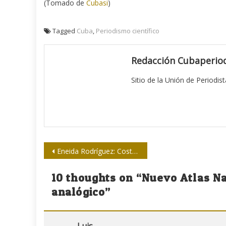
(Tomado de
Cubasi
)
Tagged
Cuba
,
Periodismo científico
Redacción Cubaperiod
Sitio de la Unión de Periodis
Navegación
Eneida Rodríguez: Costuras de la memoria
de
10 thoughts on “
Nuevo Atlas Na
entradas
analógico
”
Luis