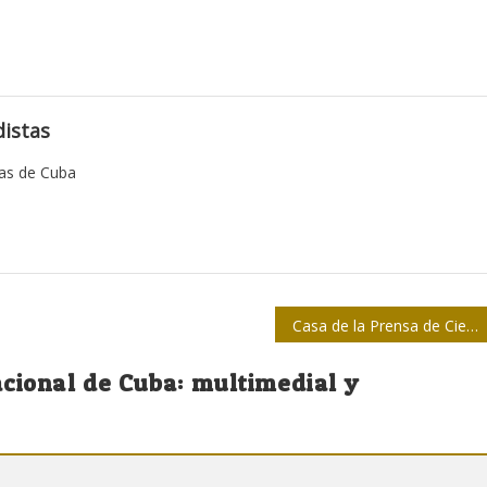
istas
tas de Cuba
Casa de la Prensa de Ciego de Ávila brindará cursos de verano
cional de Cuba: multimedial y