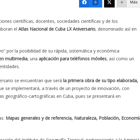
Más
0
iones científicas, docentes, sociedades científicas y de los
aboran el
Atlas Nacional de Cuba LX Aniversario
, denominado así en
vo” por la posibilidad de su rápida, sistemática y económica
l en multimedia
, una
aplicación para teléfonos móviles
, así como un
entidades.
ersario se encuentran que será
la primera obra de su tipo elaborada,
que se implementará, a través de un proyecto de innovación, con
as geográfico-cartográficas en Cuba, pues se presentará en
as:
Mapas generales y de referencia, Naturaleza, Población, Economí
rección del Instituto de Geografía Tropical, perteneciente a la Agencia