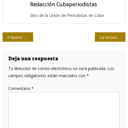
Redacción Cubaperiodistas
Sitio de la Unión de Periodistas de Cuba
Navegación
Nuevo Atlas Nacional de Cuba: multimedial y analógico
La tecnología y los efectos de la adicción
de
entradas
Deja una respuesta
Tu dirección de correo electrónico no será publicada.
Los
campos obligatorios están marcados con
*
Comentario
*