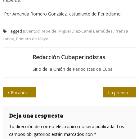
Por Amanda Romero González, estudiante de Periodismo
Tagged
Juventud Rebelde
,
Miguel Díaz-Canel Bermúdez
,
Prensa
Latina
,
Primero de Mayo
Redacción Cubaperiodistas
Sitio de la Unión de Periodistas de Cuba
Navegación
Encabezaron Raúl y Díaz-Canel acto por el 1ro. de Mayo en La Habana
La prensa cubana en el Primero de mayo
de
entradas
Deja una respuesta
Tu dirección de correo electrónico no será publicada.
Los
campos obligatorios están marcados con
*