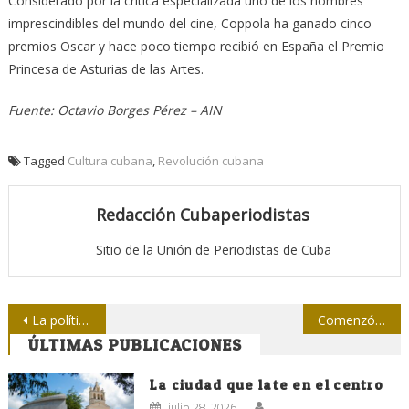
Considerado por la crítica especializada uno de los nombres
imprescindibles del mundo del cine, Coppola ha ganado cinco
premios Oscar y hace poco tiempo recibió en España el Premio
Princesa de Asturias de las Artes.
Fuente: Octavio Borges Pérez – AIN
Tagged
Cultura cubana
,
Revolución cubana
Redacción Cubaperiodistas
Sitio de la Unión de Periodistas de Cuba
Navegación
La política cultural de la Revolución es una sola
Comenzó encuentro de radialistas en Santiago de Cuba
ÚLTIMAS PUBLICACIONES
de
entradas
La ciudad que late en el centro
julio 28, 2026