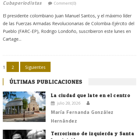
Cubaperiodistas
Comment(0)
El presidente colombiano Juan Manuel Santos, y el máximo líder
de las Fuerzas Armadas Revolucionarias de Colombia-Ejército del
Pueblo (FARC-EP), Rodrigo Londoño, suscribieron este lunes en
Cartage...
Navegación
1
2
Siguientes
de
ÚLTIMAS PUBLICACIONES
entradas
La ciudad que late en el centro
julio 28, 2026
María Fernanda González
Hernández
Terrorismo de izquierda y Santa