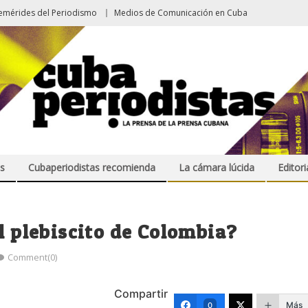
emérides del Periodismo
Medios de Comunicación en Cuba
s
Cubaperiodistas recomienda
La cámara lúcida
Editori
l plebiscito de Colombia?
Comment(0)
Compartir
Más
0