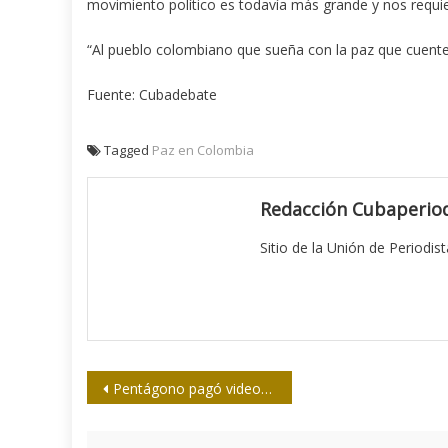
movimiento político es todavía más grande y nos requie
“Al pueblo colombiano que sueña con la paz que cuente 
Fuente: Cubadebate
Tagged
Paz en Colombia
Redacción Cubaperiod
Sitio de la Unión de Periodis
Navegación
Pentágono pagó videos falsos sobre Al Qaeda
de