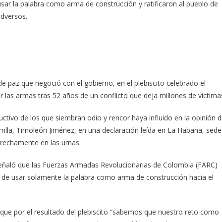
usar la palabra como arma de construcción y ratificaron al pueblo de
adversos.
de paz que negoció con el gobierno, en el plebiscito celebrado el
 las armas tras 52 años de un conflicto que deja millones de víctima
tivo de los que siembran odio y rencor haya influido en la opinión 
rrilla, Timoleón Jiménez, en una declaración leída en La Habana, sede
rechamente en las urnas.
eñaló que las Fuerzas Armadas Revolucionarias de Colombia (FARC)
n de usar solamente la palabra como arma de construcción hacia el
e por el resultado del plebiscito “sabemos que nuestro reto como