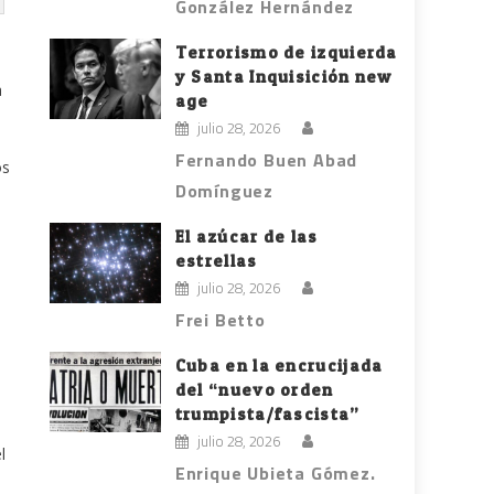
González Hernández
Terrorismo de izquierda
y Santa Inquisición new
a
age
julio 28, 2026
Fernando Buen Abad
os
Domínguez
El azúcar de las
estrellas
julio 28, 2026
Frei Betto
Cuba en la encrucijada
del “nuevo orden
trumpista/fascista”
julio 28, 2026
l
Enrique Ubieta Gómez.