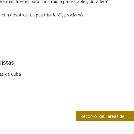
re más fuertes para construir la paz estable y duradera”
con nosotros. La paz triunfará”, proclamó.
istas
tas de Cuba
Recorrió Raúl áreas de interés en Santiago de Cuba