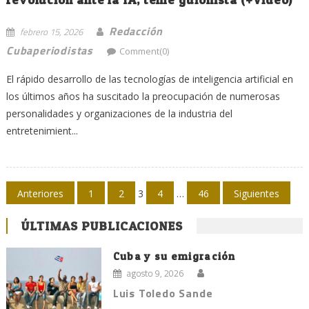
Redacción
febrero 15, 2026
Cubaperiodistas
Comment(0)
El rápido desarrollo de las tecnologías de inteligencia artificial en
los últimos años ha suscitado la preocupación de numerosas
personalidades y organizaciones de la industria del
entretenimient...
Navegación
Anteriores
1
2
3
4
…
46
Siguientes
de
ÚLTIMAS PUBLICACIONES
entradas
Cuba y su emigración
agosto 9, 2026
Luis Toledo Sande