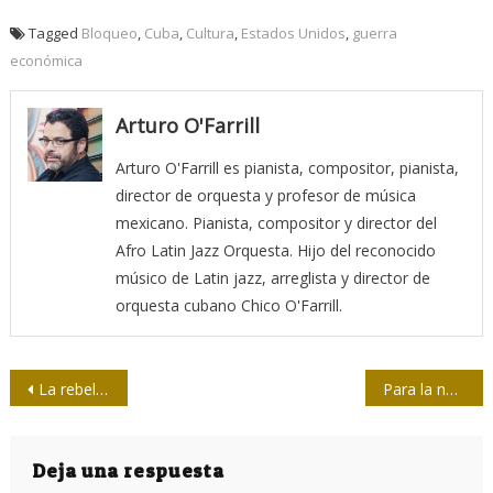
Tagged
Bloqueo
,
Cuba
,
Cultura
,
Estados Unidos
,
guerra
económica
Arturo O'Farrill
Arturo O'Farrill es pianista, compositor, pianista,
director de orquesta y profesor de música
mexicano. Pianista, compositor y director del
Afro Latin Jazz Orquesta. Hijo del reconocido
músico de Latin jazz, arreglista y director de
orquesta cubano Chico O'Farrill.
Navegación
La rebelión de las palabras
Para la nave de Cuba
de
entradas
Deja una respuesta