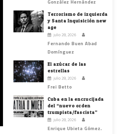
González Hernández
Terrorismo de izquierda
y Santa Inquisición new
age
julio 28, 2026
Fernando Buen Abad
Domínguez
El azúcar de las
estrellas
julio 28, 2026
Frei Betto
Cuba en la encrucijada
del “nuevo orden
trumpista/fascista”
julio 28, 2026
Enrique Ubieta Gómez.