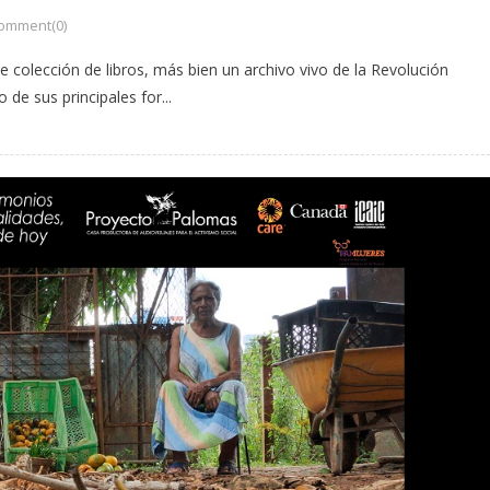
omment(0)
 colección de libros, más bien un archivo vivo de la Revolución
de sus principales for...