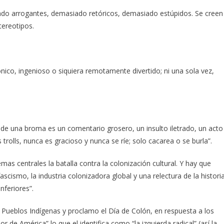
ado arrogantes, demasiado retóricos, demasiado estúpidos. Se creen
tereotipos.
ónico, ingenioso o siquiera remotamente divertido; ni una sola vez,
 de una broma es un comentario grosero, un insulto iletrado, un acto
trolls, nunca es gracioso y nunca se ríe; solo cacarea o se burla”.
as centrales la batalla contra la colonización cultural. Y hay que
ascismo, la industria colonizadora global y una relectura de la histori
nferiores”.
s Pueblos Indígenas y proclamo el Día de Colón, en respuesta a los
 de América” lo que el identifica como “la izquierda radical” (así la