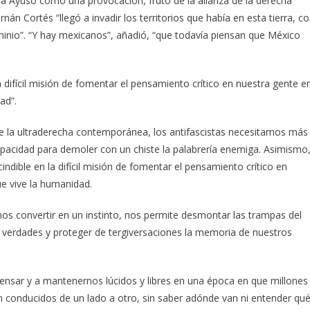
 a Ayuso como una provocación, fruto de la alianza de la derecha
án Cortés “llegó a invadir los territorios que había en esta tierra, c
erminio”. “Y hay mexicanos”, añadió, “que todavía piensan que México
difícil misión de fomentar el pensamiento crítico en nuestra gente e
ad”.
 de la ultraderecha contemporánea, los antifascistas necesitamos más
 capacidad para demoler con un chiste la palabrería enemiga. Asimismo
dible en la difícil misión de fomentar el pensamiento crítico en
ue vive la humanidad.
s convertir en un instinto, nos permite desmontar las trampas del
s verdades y proteger de tergiversaciones la memoria de nuestros
a pensar y a mantenernos lúcidos y libres en una época en que millones
conducidos de un lado a otro, sin saber adónde van ni entender qu