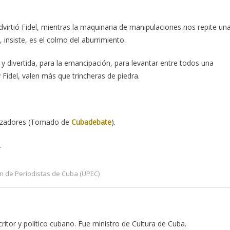
dvirtió Fidel, mientras la maquinaria de manipulaciones nos repite un
 insiste, es el colmo del aburrimiento.
y divertida, para la emancipación, para levantar entre todos una
Fidel, valen más que trincheras de piedra.
anizadores (Tomado de
Cubadebate
).
.
n de Periodistas de Cuba (UPEC)
critor y político cubano. Fue ministro de Cultura de Cuba.