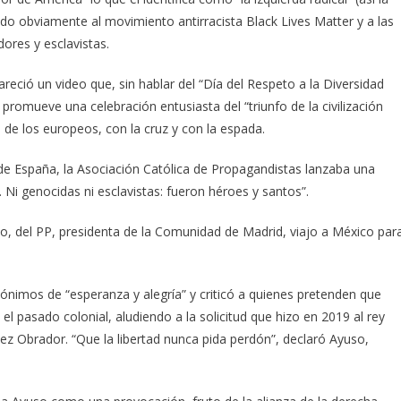
ndo obviamente al movimiento antirracista Black Lives Matter y a las
res y esclavistas.
areció un video que, sin hablar del “Día del Respeto a la Diversidad
 promueve una celebración entusiasta del “triunfo de la civilización
as de los europeos, con la cruz y con la espada.
de España, la Asociación Católica de Propagandistas lanzaba una
 Ni genocidas ni esclavistas: fueron héroes y santos”.
, del PP, presidenta de la Comunidad de Madrid, viajo a México par
inónimos de “esperanza y alegría” y criticó a quienes pretenden que
l pasado colonial, aludiendo a la solicitud que hizo en 2019 al rey
z Obrador. “Que la libertad nunca pida perdón”, declaró Ayuso,