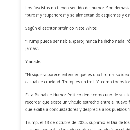
Los fascistas no tienen sentido del humor. Son demasi
“puros” y “superiores” y se alimentan de esquemas y es
Según el escritor británico Nate White:
“Trump puede ser risible, (pero) nunca ha dicho nada ir
jamás”.
Y añade:
“Ni siquiera parece entender qué es una broma: su idea
casual de crueldad. Trump es un troll. Y, como todos los 
Esta Bienal de Humor Político tiene como uno de sus tem
recordar que existe un vínculo estrecho entre el nuevo f
que exalta a conquistadores y desprecia a los pueblos “i
Trump, el 13 de octubre de 2025, suprimió el Día de lo
ataques que había lanzado contra el llamado “descubridor