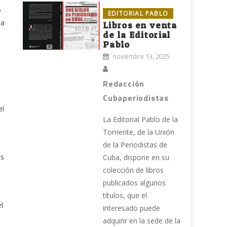
o
EDITORIAL PABLO
ta
Libros en venta
de la Editorial
Pablo
noviembre 13, 2025
Redacción
Cubaperiodistas
el
La Editorial Pablo de la
Torriente, de la Unión
de la Periodistas de
es
Cuba, dispone en su
colección de libros
publicados algunos
títulos, que el
l
interesado puede
adquirir en la sede de la