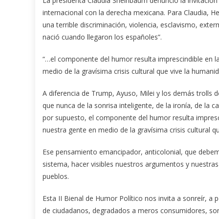
La presidenta Claudia Sheinbaum denunció la invitación
internacional con la derecha mexicana. Para Claudia, Hern
una terrible discriminación, violencia, esclavismo, ext
nació cuando llegaron los españoles”.
“…el componente del humor resulta imprescindible en la 
medio de la gravísima crisis cultural que vive la humanid
A diferencia de Trump, Ayuso, Milei y los demás trolls
que nunca de la sonrisa inteligente, de la ironía, de la
por supuesto, el componente del humor resulta imprescin
nuestra gente en medio de la gravísima crisis cultural q
Ese pensamiento emancipador, anticolonial, que debemo
sistema, hacer visibles nuestros argumentos y nuestra
pueblos.
Esta II Bienal de Humor Político nos invita a sonreír, 
de ciudadanos, degradados a meros consumidores, son 