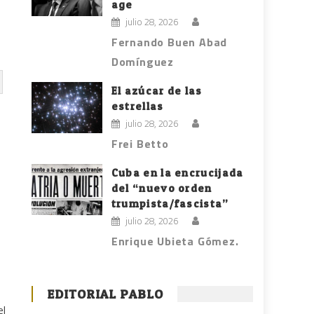
age
julio 28, 2026
Fernando Buen Abad
Domínguez
El azúcar de las
estrellas
julio 28, 2026
Frei Betto
Cuba en la encrucijada
del “nuevo orden
trumpista/fascista”
julio 28, 2026
Enrique Ubieta Gómez.
EDITORIAL PABLO
el