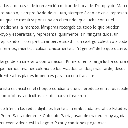
teradas amenazas de intervención militar de boca de Trump y de Marc
tro pueblo, siempre ávido de cultura, siempre ávido de arte; represen
ria que se moviliza por Cuba en el mundo, que lucha contra el
medicinas, alimentos, lámparas recargables, todo lo que pueden
poyo y esperanza; y representa igualmente, sin ninguna duda, un
 aplicando —con particular perversidad— un castigo colectivo a toda
nfermos, mientras culpan cínicamente al “régimen” de lo que ocurre.
largo de su itinerario como nación. Primero, en la larga lucha contra 
 que fuimos una neocolonia de los Estados Unidos; más tarde, desde
rente a los planes imperiales para hacerla fracasar.
nista esencial en el choque cotidiano que se produce entre los ideal
 homófobas, anticulturales, del nuevo fascismo.
e Irán en las redes digitales frente a la embestida brutal de Estados
o Pedro Santander en el Coloquio Patria, usan de manera muy aguda e
 mueven videos estilo Lego o Pixar y canciones pegajosas.