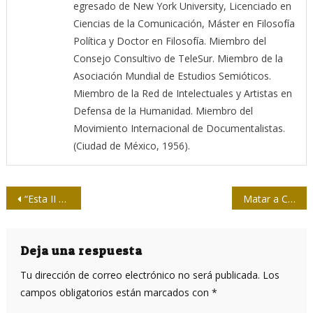
egresado de New York University, Licenciado en
Ciencias de la Comunicación, Máster en Filosofía
Política y Doctor en Filosofía. Miembro del
Consejo Consultivo de TeleSur. Miembro de la
Asociación Mundial de Estudios Semióticos.
Miembro de la Red de Intelectuales y Artistas en
Defensa de la Humanidad. Miembro del
Movimiento Internacional de Documentalistas.
(Ciudad de México, 1956).
Navegación
“Esta II Bienal de Humor Político nos invita a sonreír, a pensar y a mantenernos lúcidos y libres”
Matar a Cuba, controlar el golfo de México y dominar América
de
entradas
Deja una respuesta
Tu dirección de correo electrónico no será publicada.
Los
campos obligatorios están marcados con
*