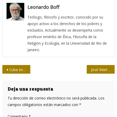
Leonardo Boff
Teólogo, filósofo y escritor, conocido por su
apoyo activo a los derechos de los pobres y
excluidos. Actualmente se desempeña como
profesor emérito de Ética, Filosofía de la
Religión y Ecología, en la Universidad de Rio de
Janeiro.
Navegación
Cuba en el corazón
José Martí y “lo imposible” (II y final)
de
entradas
Deja una respuesta
Tu dirección de correo electrónico no será publicada.
Los
campos obligatorios están marcados con
*
Comentario
*