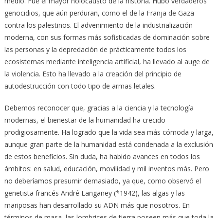
medio. Fue el mayor holocausto de la historia. Hubo verdaderos
genocidios, que aún perduran, como el de la Franja de Gaza
contra los palestinos. El advenimiento de la industrialización
moderna, con sus formas más sofisticadas de dominación sobre
las personas y la depredación de prácticamente todos los
ecosistemas mediante inteligencia artificial, ha llevado al auge de
la violencia. Esto ha llevado a la creación del principio de
autodestrucción con todo tipo de armas letales.
Debemos reconocer que, gracias a la ciencia y la tecnología
modernas, el bienestar de la humanidad ha crecido
prodigiosamente. Ha logrado que la vida sea más cómoda y larga,
aunque gran parte de la humanidad está condenada a la exclusión
de estos beneficios. Sin duda, ha habido avances en todos los
ámbitos: en salud, educación, movilidad y mil inventos más. Pero
no deberíamos presumir demasiado, ya que, como observó el
genetista francés André Langaney (*1942), las algas y las
mariposas han desarrollado su ADN más que nosotros. En
términos de masa, las lombrices de tierra poseen más que toda la