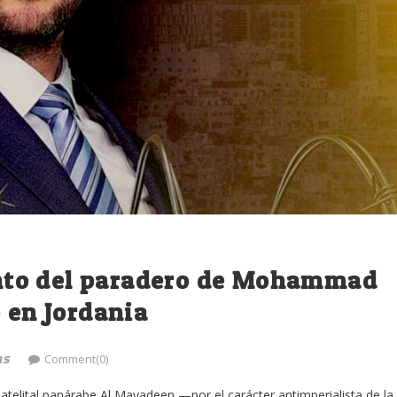
nto del paradero de Mohammad
o en Jordania
as
Comment(0)
Satelital panárabe Al Mayadeen —por el carácter antimperialista de la