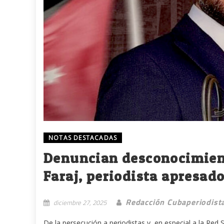
NOTAS DESTACADAS
Denuncian desconocimie
Faraj, periodista apresad
Redacción Cubaperiodist
diciembre 27, 2025
De la persecución a periodistas y, en especial a la Red 