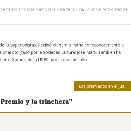
de Periodismo José Martí por la obra de la vida
,
Unión de Periodistas de
de Cubaperiodistas. Recibió el Premio Patria en reconocimiento a
esional otorgado por la Sociedad Cultural José Martí. También ha
berto Gómez, de la UPEC, por la obra del año.
Los premiados en el Juan Gualberto Gómez por la Obra del Año 2025
 Premio y la trinchera
”