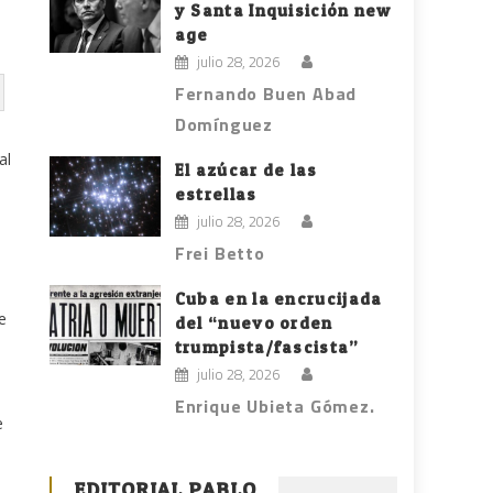
y Santa Inquisición new
age
julio 28, 2026
Fernando Buen Abad
Domínguez
al
El azúcar de las
estrellas
julio 28, 2026
Frei Betto
Cuba en la encrucijada
e
del “nuevo orden
trumpista/fascista”
julio 28, 2026
Enrique Ubieta Gómez.
e
EDITORIAL PABLO