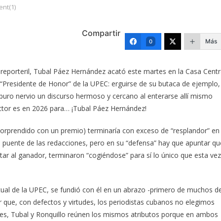
nt(1)
Compartir
Más
0
 reporteril, Tubal Páez Hernández acató este martes en la Casa Centr
“Presidente de Honor” de la UPEC: erguirse de su butaca de ejemplo,
 puro nervio un discurso hermoso y cercano al enterarse allí mismo
sector es en 2026 para… ¡Tubal Páez Hernández!
ad sorprendido con un premio) terminaría con exceso de “resplandor” en
l puente de las redacciones, pero en su “defensa” hay que apuntar qu
ar al ganador, terminaron “cogiéndose” para sí lo único que esta vez
tual de la UPEC, se fundió con él en un abrazo -primero de muchos d
que, con defectos y virtudes, los periodistas cubanos no elegimos
tes, Tubal y Ronquillo reúnen los mismos atributos porque en ambos