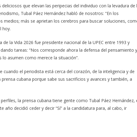
deliciosos que elevan las peripecias del individuo con la levadura de 
riodismo, Tubal Páez Hernández habló de nosotros: “En los
s medios; más se aprietan los cerebros para buscar soluciones, co
l hoy.
a de la Vida 2026 fue presidente nacional de la UPEC entre 1993 y
 dando tareas: “Nos corresponde ahora la defensa del pensamiento 
s lo asumen como merece la situación”.
ue cuando el periodista está cerca del corazón, de la inteligencia y de
la prensa cubana porque sabe sus sacrificios y avances y también, a
 perfiles, la prensa cubana tiene gente como Tubal Páez Hernández, 
año decidió ceder y decir “Sí” a la candidatura para, al cabo, ir