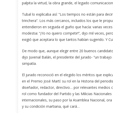
palpita la virtud, la obra grande, el legado comunicacio
Tubal lo explicaba así: “Los tiempos no están para deci
trinchera”. Los más cercanos, incluidos los que le propu
entendieron en seguida el guiño que hacía: varias vece
modestia: “¡Yo no quiero competir!”, dijo mil veces, pe
exigió que aceptara lo que tantos habían sugerido. Y 
De modo que, aunque elegir entre 20 buenos candidatos
dijo Juvenal Balán, el presidente del jurado- “un traba
simpatía.
El jurado reconoció en el elegido los méritos que expli
en el Premio José Martí: su rol en la Historia del perio
diseñador, redactor, directivo… por relevantes medios
rol como fundador del Partido y las Milicias Nacionales
internacionales, su paso por la Asamblea Nacional, ora e
y su condición martiana, qué cará…