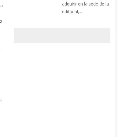
adquirir en la sede de la
la
editorial,...
mo
y
el