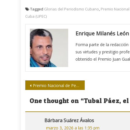
Tagged
Glorias del Periodismo Cubano
,
Premio Nacional 
Cuba (UPEC)
Enrique Milanés León
Forma parte de la redacción 
sus virtudes y prestigio prof
obtenido el Premio Juan Gual
Navegación
Premio Nacional de Periodismo José Martí por la Obra de la Vida 2026: argumentación del jurado
de
One thought on “
Tubal Páez, el
entradas
Bárbara Suárez Ávalos
marzo 3, 2026 a las 1:35 pm