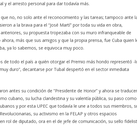
nal y el arresto personal para dar todavía más.
r que no, no solo ante el reconocimiento y las tareas; tampoco ante l
sieron a la brava para el “José Martí” por toda su vida en obra,
s anteriores, su propuesta tropezaba con su muro infranqueable de
ro ahora, más que sus amigos y que la propia prensa, fue Cuba quien l
Cuba, ya lo sabemos, se equivoca muy poco.
 de todo el país a quién otorgar el Premio más hondo representó -l
jo muy duro”, decantarse por Tubal despertó en el sector inmediata
caron antes su condición de “Presidente de Honor” y ahora se traduce
dismo cubano, su lucha clandestina y su valentía pública, su paso como
 cubanos y por esta UPEC que todavía le une a todos sus miembros, s
 Revolucionarias, su activismo en la FELAP y otros espacios
n rol de diputado, ora en el de jefe de comunicación, su sello fidelis