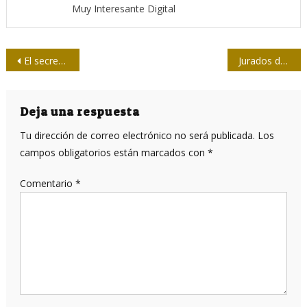
Muy Interesante Digital
Navegación
El secreto inmunológico del desierto
Jurados del Martí y los Juan Gualberto… otro Premio para Cuba
de
entradas
Deja una respuesta
Tu dirección de correo electrónico no será publicada.
Los
campos obligatorios están marcados con
*
Comentario
*