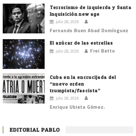
Terrorismo de izquierda y Santa
Inquisición new age
julio 28, 2026
Fernando Buen Abad Domínguez
El azúcar de las estrellas
Frei Betto
julio 28, 2026
Cuba en la encrucijada del
“nuevo orden
trumpista/fascista”
julio 28, 2026
Enrique Ubieta Gómez.
EDITORIAL PABLO