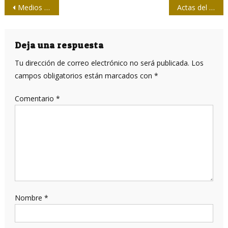
Navegación
Medios de comunicación, gestión innovadora: un camino necesario en la construcción del socialismo cubano
Actas del jurado del VI Festival Nacional Virtual de la Prensa Julio García Luis
de
entradas
Deja una respuesta
Tu dirección de correo electrónico no será publicada.
Los
campos obligatorios están marcados con
*
Comentario
*
Nombre
*