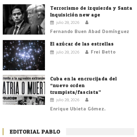
Terrorismo de izquierda y Santa
Inquisición new age
julio 28, 2026
Fernando Buen Abad Domínguez
El azúcar de las estrellas
Frei Betto
julio 28, 2026
Cuba en la encrucijada del
“nuevo orden
trumpista/fascista”
julio 28, 2026
Enrique Ubieta Gómez.
EDITORIAL PABLO