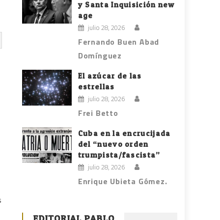
y Santa Inquisición new
age
julio 28, 2026
Fernando Buen Abad
Domínguez
El azúcar de las
estrellas
julio 28, 2026
Frei Betto
Cuba en la encrucijada
del “nuevo orden
trumpista/fascista”
julio 28, 2026
Enrique Ubieta Gómez.
s
EDITORIAL PABLO