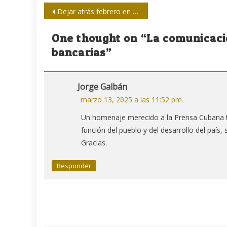
Navegación
Dejar atrás febrero en Montparnasse
de
One thought on “
La comunicaci
entradas
bancarias
”
Jorge Galbán
marzo 13, 2025 a las 11:52 pm
Un homenaje merecido a la Prensa Cubana t
función del pueblo y del desarrollo del país,
Gracias.
Responder