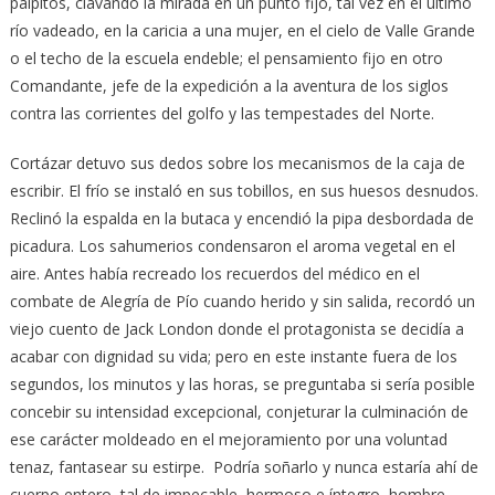
pálpitos, clavando la mirada en un punto fijo, tal vez en el último
río vadeado, en la caricia a una mujer, en el cielo de Valle Grande
o el techo de la escuela endeble; el pensamiento fijo en otro
Comandante, jefe de la expedición a la aventura de los siglos
contra las corrientes del golfo y las tempestades del Norte.
Cortázar detuvo sus dedos sobre los mecanismos de la caja de
escribir. El frío se instaló en sus tobillos, en sus huesos desnudos.
Reclinó la espalda en la butaca y encendió la pipa desbordada de
picadura. Los sahumerios condensaron el aroma vegetal en el
aire. Antes había recreado los recuerdos del médico en el
combate de Alegría de Pío cuando herido y sin salida, recordó un
viejo cuento de Jack London donde el protagonista se decidía a
acabar con dignidad su vida; pero en este instante fuera de los
segundos, los minutos y las horas, se preguntaba si sería posible
concebir su intensidad excepcional, conjeturar la culminación de
ese carácter moldeado en el mejoramiento por una voluntad
tenaz, fantasear su estirpe. Podría soñarlo y nunca estaría ahí de
cuerpo entero, tal de impecable, hermoso e íntegro, hombre