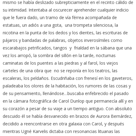
mismo se había deslizado subrepticiamente en el recinto cálido de
su intimidad. Intentaba al oscurecer aprehender cualquier indicio
que le fuera dado, un tramo de vía férrea acompañada de
estatuas, un adiós a una gota, una trompeta silenciosa, la
nicotina en la punta de los dedos y los dientes, las escrituras de
pájaros y bandadas de palabras, objetos inverosímiles como
escarabajos petrificados, tangos y frialdad en la sábana que una
vez los arropó, la sombra del sillón en la tarde, nocturnas
caminatas de los puentes a las piedras y al farol, los viejos
carteles de una obra que no se reponía en los teatros, las
escaleras, los peldaños. Escudriñaba con frenesí en los gaveteros,
paladeaba los olores de la habitación, los rumores de las cosas y
de su pensamiento, llenándose…buscaba enfebrecido el pasado
en la cámara fotográfica de Carol Dunlop que permanecía allí y en
su corazón a pesar de su viaje a un tiempo antiguo. Con absoluto
descuido él se había desvanecido en brazos de Aurora Bernárdez,
decidido a reencontrarse en otra galaxia con Carol, y después
mientras Ugné Karvelis dictaba con resonancias lituanas las