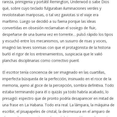
rareza, primigenia y portátil Remington, Underwod o sabe Dios
qué, sobre cuyo teclado fulguraban iluminaciones verdes y
revoloteaban mariposas, o tal vez gaviotas si el viaje era
marítimo. Luego se decidió a su faena porque las ideas
convertidas en obsesión reclamaban el sosiego de fluir,
despeñarse de una buena vez en torrente… pulsó rápido los tipos
y escuchó entre los mecanismos, un susurro de risas y voces,
imaginó las leves sonrisas con que el protagonista de la historia
burló el rigor de los entrenamientos, suspicacia que le valió
planchas disciplinarias como correctivo pueril.
El escritor tenía conciencia de ser imaginado en las cuartillas,
imperfecta búsqueda de la perfección, insinuado en el roce de la
memoria, ajeno al goce de la percepción, sombra definitiva. Todo
estaba terminando para él o quizás ya todo habría acabado, lo
presagió: espectro que de pronto podría desaparecer en mitad de
una frase en La Habana. Todo era real. La lámpara, la máquina de
escribir, el pisapapeles de cristal, la desmesura en el amparo de