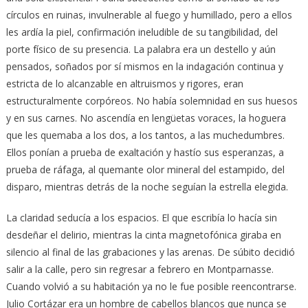
círculos en ruinas, invulnerable al fuego y humillado, pero a ellos
les ardía la piel, confirmación ineludible de su tangibilidad, del
porte físico de su presencia. La palabra era un destello y aún
pensados, soñados por sí mismos en la indagación continua y
estricta de lo alcanzable en altruismos y rigores, eran
estructuralmente corpóreos. No había solemnidad en sus huesos
y en sus carnes. No ascendía en lengüetas voraces, la hoguera
que les quemaba a los dos, a los tantos, a las muchedumbres.
Ellos ponían a prueba de exaltación y hastío sus esperanzas, a
prueba de ráfaga, al quemante olor mineral del estampido, del
disparo, mientras detrás de la noche seguían la estrella elegida.
La claridad seducía a los espacios. El que escribía lo hacía sin
desdeñar el delirio, mientras la cinta magnetofónica giraba en
silencio al final de las grabaciones y las arenas. De súbito decidió
salir a la calle, pero sin regresar a febrero en Montparnasse.
Cuando volvió a su habitación ya no le fue posible reencontrarse.
Julio Cortázar era un hombre de cabellos blancos que nunca se