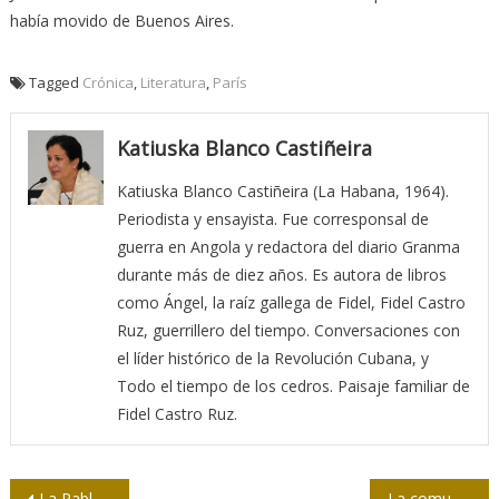
había movido de Buenos Aires.
Tagged
Crónica
,
Literatura
,
París
Katiuska Blanco Castiñeira
Katiuska Blanco Castiñeira (La Habana, 1964).
Periodista y ensayista. Fue corresponsal de
guerra en Angola y redactora del diario Granma
durante más de diez años. Es autora de libros
como Ángel, la raíz gallega de Fidel, Fidel Castro
Ruz, guerrillero del tiempo. Conversaciones con
el líder histórico de la Revolución Cubana, y
Todo el tiempo de los cedros. Paisaje familiar de
Fidel Castro Ruz.
Navegación
La Pablo… y la UPEC en barrios que “retratan” a Polo Montañez
La comunicación, un tesoro fuera de las bóvedas bancarias