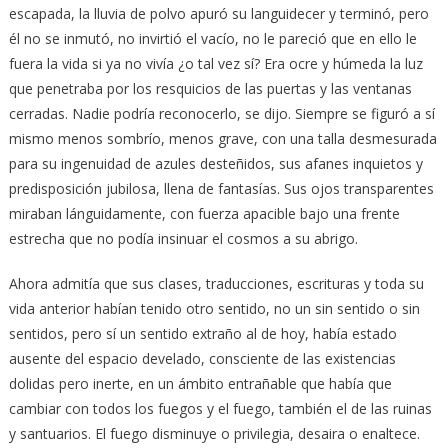
escapada, la lluvia de polvo apuró su languidecer y terminó, pero
él no se inmutó, no invirtió el vacío, no le pareció que en ello le
fuera la vida si ya no vivía ¿o tal vez sí? Era ocre y húmeda la luz
que penetraba por los resquicios de las puertas y las ventanas
cerradas. Nadie podría reconocerlo, se dijo. Siempre se figuró a sí
mismo menos sombrío, menos grave, con una talla desmesurada
para su ingenuidad de azules desteñidos, sus afanes inquietos y
predisposición jubilosa, llena de fantasías. Sus ojos transparentes
miraban lánguidamente, con fuerza apacible bajo una frente
estrecha que no podía insinuar el cosmos a su abrigo.
Ahora admitía que sus clases, traducciones, escrituras y toda su
vida anterior habían tenido otro sentido, no un sin sentido o sin
sentidos, pero sí un sentido extraño al de hoy, había estado
ausente del espacio develado, consciente de las existencias
dolidas pero inerte, en un ámbito entrañable que había que
cambiar con todos los fuegos y el fuego, también el de las ruinas
y santuarios. El fuego disminuye o privilegia, desaira o enaltece.