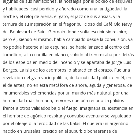
algunas de sus narraciones, la nostalgia por el boxeo de esquives
y habilidades casi perdido y añorado como una antigüedad; la
noche y el reloj de arena, el gato, el jazz de sus ansias, y la
ternura de su inspiración en el fragor bullicioso del Café Old Navy
del Boulevard de Saint Germain donde solía escribir sin respiro;
pero él, siendo el mismo, había cambiado desde la convulsión, ya
no podría hacerse a las esquinas, se había lanzado al centro del
torbellino, a la cuartilla en blanco, subido al tren miraba por detrás
de los espejos en medio del incendio y se apartaba de Jorge Luis
Borges. La isla de los asombros lo abarcó en el abrazo. Fue una
revelación del gran vacío político, de la inutilidad política en él, en
el de antes, no en esta metáfora de ahora, aguda y generosa, de
innumerables vehemencias por un mundo más natural, por una
humanidad más humana, fervores que aún reconocía pálidos
frente a otros validados bajo el fuego. Imaginaba su existencia en
el hombre de agónico respirar y convulso aventurarse vapuleado
por el oleaje o la ferocidad de las balas. Él que era un argentino
nacido en Bruselas, crecido en el suburbio bonaerense de