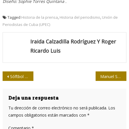
Diseño: Sophie Torres Quintana .
Tagged
Historia de la prensa
,
Historia del periodismo
,
Unión de
Periodistas de Cuba (UPEC)
Iraida Calzadilla Rodríguez Y Roger
Ricardo Luis
Navegación
Sóftbol de la Prensa: dos hermanos en trincheras opuestas
Manuel Sanguily Garrite
de
entradas
Deja una respuesta
Tu dirección de correo electrónico no será publicada.
Los
campos obligatorios están marcados con
*
Comentario
*